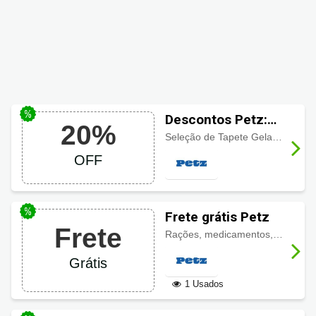
Descontos Petz:
20%
Tapete Gelado
Seleção de Tapete Gelado para pet com até 20% de desconto.
com até 20% OFF
OFF
Frete grátis Petz
Frete
Rações, medicamentos, brinquedos, casinhas, gaiolas e muito mais para seu gato, cachorro, pássaro, roedor, peixe ou réptil com ofertas top e ainda
Grátis
1 Usados