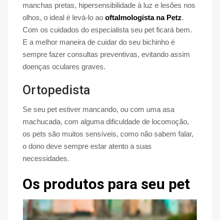
manchas pretas, hipersensibilidade à luz e lesões nos
olhos, o ideal é levá-lo ao
oftalmologista na Petz
.
Com os cuidados do especialista seu pet ficará bem.
E a melhor maneira de cuidar do seu bichinho é
sempre fazer consultas preventivas, evitando assim
doenças oculares graves.
Ortopedista
Se seu pet estiver mancando, ou com uma asa
machucada, com alguma dificuldade de locomoção,
os pets são muitos sensíveis, como não sabem falar,
o dono deve sempre estar atento a suas
necessidades.
Os produtos para seu pet