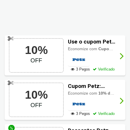
Use o cupom Petz
10%
e ganhe 10% de
Economize com
Cupom de desconto Petz
desconto
OFF
3 Pegos
Verificado
Cupom Petz:
10%
Assinantes 10% de
Economize com
10% de desconto
desconto
OFF
3 Pegos
Verificado