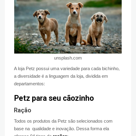
unsplash.com
A loja Petz possui uma variedade para cada bichinho,
a diversidade é a linguagem da loja, dividida em
departamentos:
Petz
para seu cãozinho
Ração
Todos os produtos da Petz são selecionados com
base na qualidade e inovação. Dessa forma ela