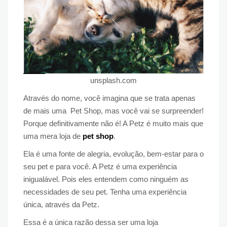
unsplash.com
Através do nome, você imagina que se trata apenas
de mais uma Pet Shop, mas você vai se surpreender!
Porque definitivamente não é! A Petz é muito mais que
uma mera loja de
pet shop
.
Ela é uma fonte de alegria, evolução, bem-estar para o
seu pet e para você. A Petz é uma experiência
inigualável. Pois eles entendem como ninguém as
necessidades de seu pet. Tenha uma experiência
única, através da Petz.
Essa é a única razão dessa ser uma loja