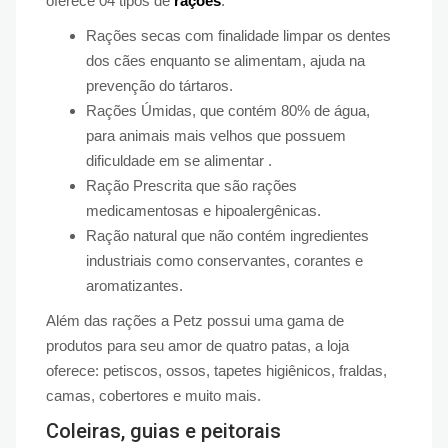
oferece 04 tipos de
rações
:
Rações secas com finalidade limpar os dentes
dos cães enquanto se alimentam, ajuda na
prevenção do tártaros.
Rações Úmidas, que contém 80% de água,
para animais mais velhos que possuem
dificuldade em se alimentar .
Ração Prescrita que são rações
medicamentosas e hipoalergênicas.
Ração natural que não contém ingredientes
industriais como conservantes, corantes e
aromatizantes.
Além das rações a Petz possui uma gama de
produtos para seu amor de quatro patas, a loja
oferece: petiscos, ossos, tapetes higiênicos, fraldas,
camas, cobertores e muito mais.
Coleiras, guias e peitorais