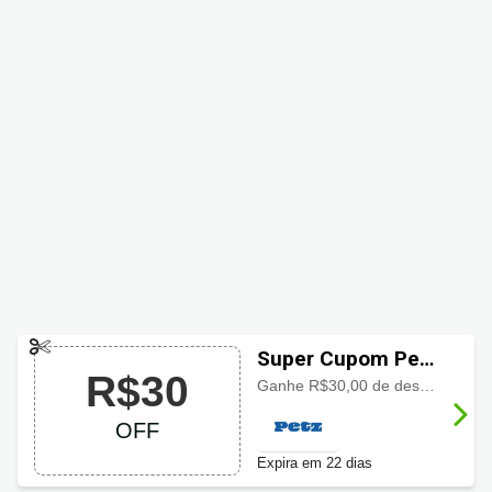
Super Cupom Petz
R$30
com R$30 OFF
Ganhe R$30,00 de desconto em compras acima de R$299
OFF
Expira em 22 dias