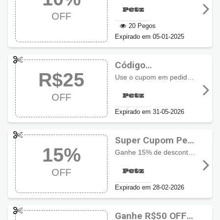
Petz
OFF
20 Pegos
Expirado em 05-01-2025
Código
R$25
promocional Petz
Use o cupom em pedidos acima de R$199 e ganhe R$25,00 de desconto
com R$25 OFF
OFF
Expirado em 31-05-2026
Super Cupom Petz
15%
com 15% OFF
Ganhe 15% de desconto no plano de saúde + 30% de cashback com cupom. *Cashback exclusivo do site
OFF
Expirado em 28-02-2026
Ganhe R$50 OFF