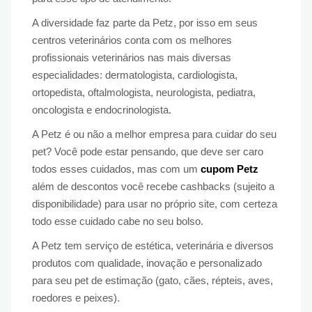
A diversidade faz parte da Petz, por isso em seus
centros veterinários conta com os melhores
profissionais veterinários nas mais diversas
especialidades: dermatologista, cardiologista,
ortopedista, oftalmologista, neurologista, pediatra,
oncologista e endocrinologista.
A Petz é ou não a melhor empresa para cuidar do seu
pet? Você pode estar pensando, que deve ser caro
todos esses cuidados, mas com um
cupom Petz
além de descontos você recebe cashbacks (sujeito a
disponibilidade) para usar no próprio site, com certeza
todo esse cuidado cabe no seu bolso.
A Petz tem serviço de estética, veterinária e diversos
produtos com qualidade, inovação e personalizado
para seu pet de estimação (gato, cães, répteis, aves,
roedores e peixes).