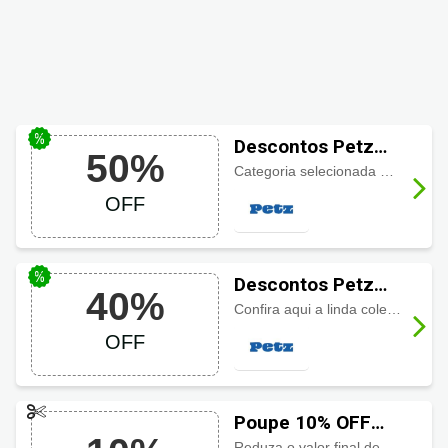
Descontos Petz
50%
até 50% em
Categoria selecionada de brinquedos até pela metade do preço.
brinquedos
OFF
Descontos Petz
40%
até 40% em itens
Confira aqui a linda coleção Marvel para seu pet com até 40% de desconto!
Marvel
OFF
Poupe 10% OFF
usando cupom
Reduza o valor final de sua compra com 10% de desconto. Aproveite!