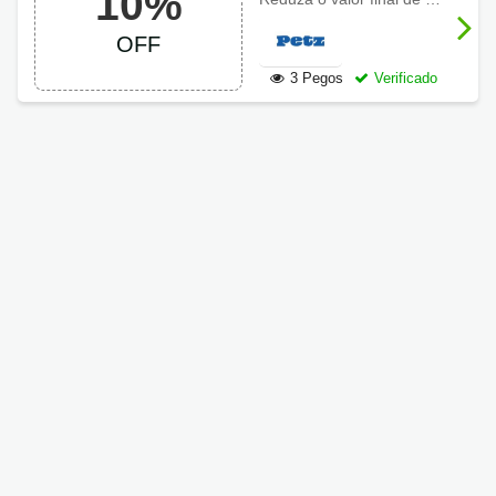
10%
Petz
OFF
3 Pegos
Verificado