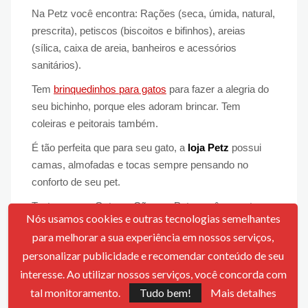
Na Petz você encontra: Rações (seca, úmida, natural,
prescrita), petiscos (biscoitos e bifinhos), areias
(sílica, caixa de areia, banheiros e acessórios
sanitários).
Tem
brinquedinhos para gatos
para fazer a alegria do
seu bichinho, porque eles adoram brincar. Tem
coleiras e peitorais também.
É tão perfeita que para seu gato, a
loja Petz
possui
camas, almofadas e tocas sempre pensando no
conforto de seu pet.
Tanto para os Gatos e Cães na Petz você encontra
Nós usamos cookies e outras tecnologias semelhantes
Limpeza e Estética para seu animal.
para melhorar a sua experiência em nossos serviços,
São produtos de excelente qualidade, compre com
personalizar publicidade e recomendar conteúdo de seu
toda segurança, perfumes e colônias, higiene bucal,
interesse. Ao utilizar nossos serviços, você concorda com
lenços umedecidos, limpeza para os olhos e ouvidos
tal monitoramento.
Tudo bem!
Mais detalhes
do seu pet.