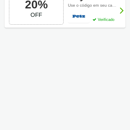
20%
promocional Petz
Use o código em seu carrinho de compras e ganhe até 20% de desconto.
até 20% OFF
OFF
Verificado