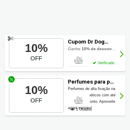
Cupom Dr Dog
10%
Cosméticos
Ganhe
10% de desconto
para ut
primeira compra
OFF
10% OFF
Verificado
Perfumes para pet
10%
Dr Dog
Perfumes de alta fixação na
Cosméticos até
Dr Dog Cosméticos com até
OFF
10% OFF
10% de desconto. Aproveite
agora mesmo!
1 Usados