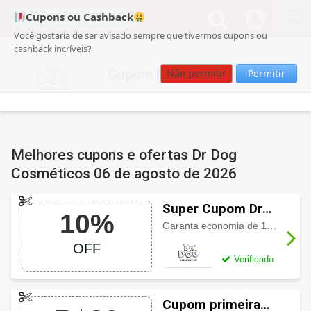
Cupons ou Cashback
Você gostaria de ser avisado sempre que tivermos cupons ou
cashback incríveis?
Cupom Dr Dog Cosméticos
Não permitir
Permitir
Melhores cupons e ofertas Dr Dog
Cosméticos
06 de agosto de 2026
Super Cupom Dr
10%
Dog Cosméticos
Garanta economia de
10% de desconto
com 10% OFF
OFF
Verificado
Cupom primeira