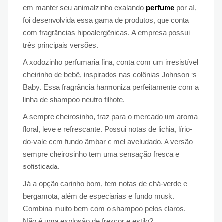
em manter seu animalzinho exalando
perfume
por aí,
foi desenvolvida essa gama de produtos, que conta
com fragrâncias hipoalergênicas. A empresa possui
três principais versões.
A xodozinho perfumaria fina, conta com um irresistível
cheirinho de bebê, inspirados nas colônias Johnson ‘s
Baby. Essa fragrância harmoniza perfeitamente com a
linha de shampoo neutro filhote.
A sempre cheirosinho, traz para o mercado um aroma
floral, leve e refrescante. Possui notas de lichia, lírio-
do-vale com fundo âmbar e mel aveludado. A versão
sempre cheirosinho tem uma sensação fresca e
sofisticada.
Já a opção carinho bom, tem notas de chá-verde e
bergamota, além de especiarias e fundo musk.
Combina muito bem com o shampoo pelos claros.
Não é uma explosão de frescor e estilo?