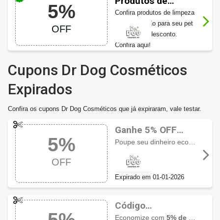
Produtos de
5%
Higiene Dr Dog
Confira produtos de limpeza
Cosméticos 5%
e higienização para seu pet
OFF
OFF
com 5% de desconto.
Confira aqui!
Cupons Dr Dog Cosméticos
Expirados
Confira os cupons Dr Dog Cosméticos que já expiraram, vale testar.
Ganhe 5% OFF
5%
usando o cupom
Poupe seu dinheiro economizando
Dr Dog
OFF
Cosméticos
Expirado em 01-01-2026
Código
5%
promocional Dr
Economize com
5% de desconto em Cuidado e Bem estar pet na Loja Dr. Dog