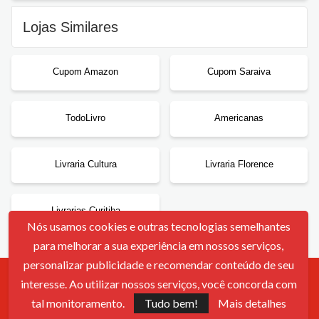
Lojas Similares
Cupom Amazon
Cupom Saraiva
TodoLivro
Americanas
Livraria Cultura
Livraria Florence
Livrarias Curitiba
Nós usamos cookies e outras tecnologias semelhantes
para melhorar a sua experiência em nossos serviços,
personalizar publicidade e recomendar conteúdo de seu
interesse. Ao utilizar nossos serviços, você concorda com
Contato
Sobre Nós
Política De Cookies
Termos De Uso
tal monitoramento.
Tudo bem!
Mais detalhes