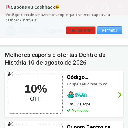
Cupons ou Cashback
Você gostaria de ser avisado sempre que tivermos cupons ou
cashback incríveis?
Cupom Dentro da História
Não permitir
Permitir
Melhores cupons e ofertas Dentro da
História
10 de agosto de 2026
Código
promocional
Poupe seu dinheiro com 10% de desconto ao usar este cupom. Aproveite!
10%
Dentro da História
com 10% OFF
OFF
17 Pegos
Verificado
Cupom Dentro da