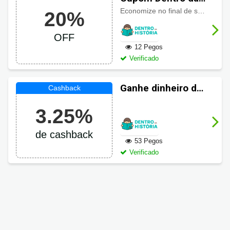
história 20% de
Economize no final de sua compra com
20%
desconto
OFF
12 Pegos
Verificado
Ganhe dinheiro de
volta em suas
3.25%
compras Dentro da
História
de cashback
53 Pegos
Verificado