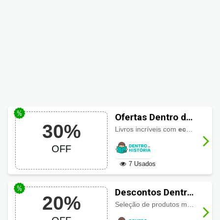
Ofertas Dentro da
30%
História 30% de
Livros incríveis com
economia de até 30%
desconto
OFF
7 Usados
Descontos Dentro
20%
da História até
Seleção de produtos mais vendidos com economia de até
20% OFF