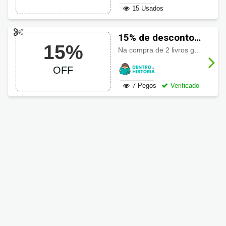
15 Usados
15% de desconto
15%
usando Cupom
Na compra de 2 livros ganhe
15%
Dentro da História
OFF
7 Pegos
Verificado