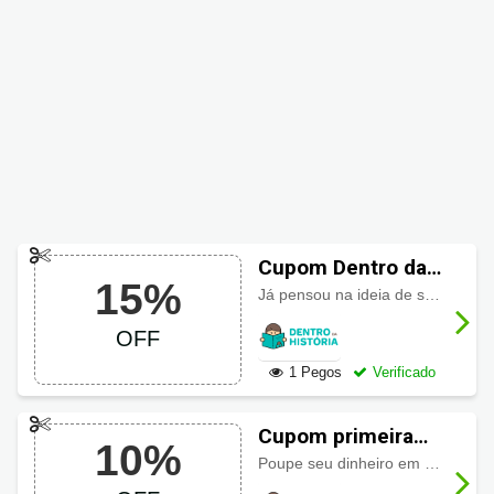
Cupom Dentro da
15%
História 15% de
Já pensou na ideia de se filho(a) dentro de uma aventura pra ele mesmo ler? É possível, confira com
desconto
OFF
1 Pegos
Verificado
Cupom primeira
10%
compra Dentro da
Poupe seu dinheiro em seu
prim
História 10% OFF