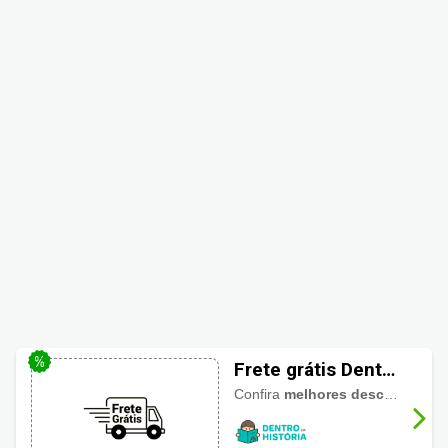
Frete grátis Dentro
da História
Confira
melhores descontos
par