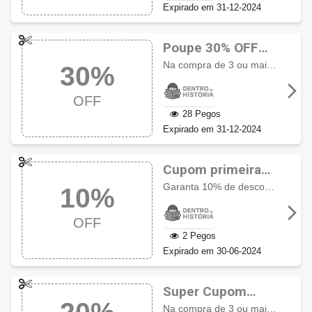
Expirado em 31-12-2024
Poupe 30% OFF
usando cupom
Na compra de 3 ou mais livros, ganhe automaticamente 30% de Desconto em seu pedido!
30%
Dentro da História
OFF
28 Pegos
Expirado em 31-12-2024
Cupom primeira
compra Dentro da
Garanta 10% de desconto na sua primeira compra!
10%
História
OFF
2 Pegos
Expirado em 30-06-2024
Super Cupom
Dentro da História
Na compra de 3 ou mais livros, ganhe automaticamente