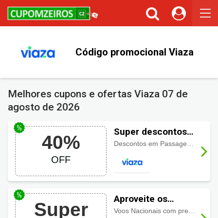
Código promocional Viaza
Melhores cupons e ofertas Viaza
07 de
agosto de 2026
Super descontos
40%
Viaza até 40%
Descontos em Passagens Aéreas de até 40%. Neste
OFF
Aproveite os
Super
descontos Viaza
Voos Nacionais com preços baixos, confira aqui!