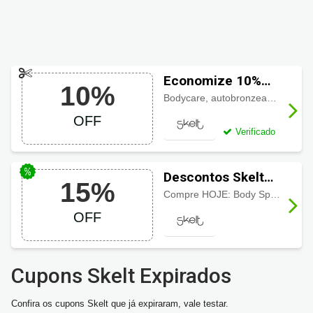
Economize 10%
10%
OFF usando
Bodycare, autobronzeadores, maquiagens, produtos corporais, kits entre outros produtos Skelt com 10% de desconto. Aproveite!
cupom Skelt
OFF
Verificado
Descontos Skelt
15%
até 15%, confira!
Compre HOJE: Body Splash, Hidratação Corporal e Kits com descontos de até 15%!
OFF
Cupons Skelt Expirados
Confira os cupons Skelt que já expiraram, vale testar.