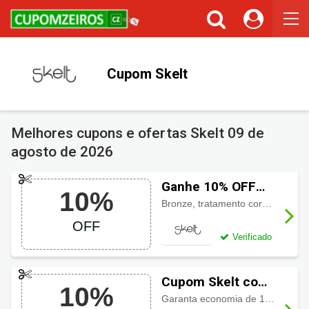
Cupons ou Cashback
Você gostaria de ser avisado sempre que tivermos cupons ou
cashback incríveis?
Cupom Skelt
Não permitir
Permitir
Melhores cupons e ofertas Skelt
09 de
agosto de 2026
Ganhe 10% OFF
10%
usando cupom
Bronze, tratamento corporal e longa perfumação entre outros produtos com desconto de 10%
Skelt
OFF
Verificado
Cupom Skelt com
10%
10% OFF
Garanta economia de 10% de desconto ao usar este cupom em seu carrinho de compra.