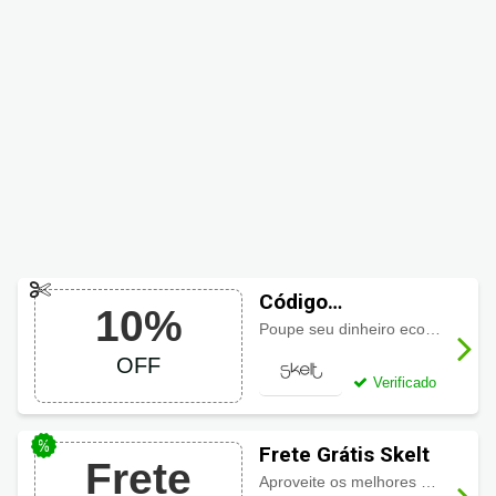
Código
10%
promocional Skelt
Poupe seu dinheiro economizando
com 10% OFF
OFF
Verificado
Frete Grátis Skelt
Frete
Aproveite os melhores descontos Skelt + frete grátis em pedidos acima de R$180!