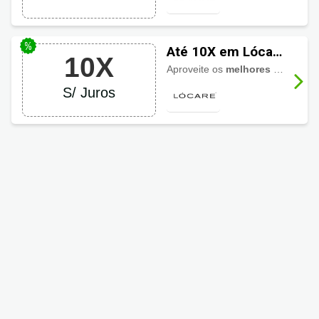
Até 10X em Lócare
10X
Cosmética
Aproveite os
melhores descontos Lócare Cosmética
S/ Juros