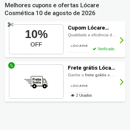
Melhores cupons e ofertas Lócare
Cosmética
10 de agosto de 2026
Cupom Lócare
10%
Cosmética 10%
Qualidade e eficiência dos produtos é o diferencial em Lócare Cosmética e ainda aproveite o
OFF
OFF
Verificado
Frete grátis Lócare
Cosmética
Ganhe o
frete grátis
em compras acima de R$ 299. Aproveite!
2 Usados