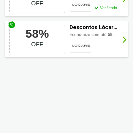
OFF
Verificado
Descontos Lócare
58%
Cosmética até
Economize com até
58% de desconto
58% OFF
OFF