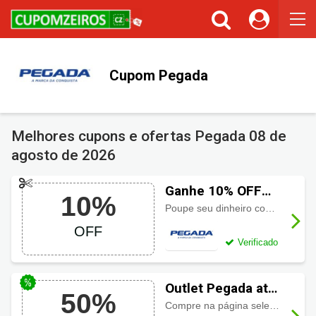
Cupom Pegada
Melhores cupons e ofertas Pegada
08 de
agosto de 2026
Ganhe 10% OFF
10%
usando cupom
Poupe seu dinheiro com 10% de desconto para sua primeira compra.
Pegada
OFF
Verificado
Outlet Pegada até
50%
50% OFF
Compre na página selecionada produtos até pela metade do preço.