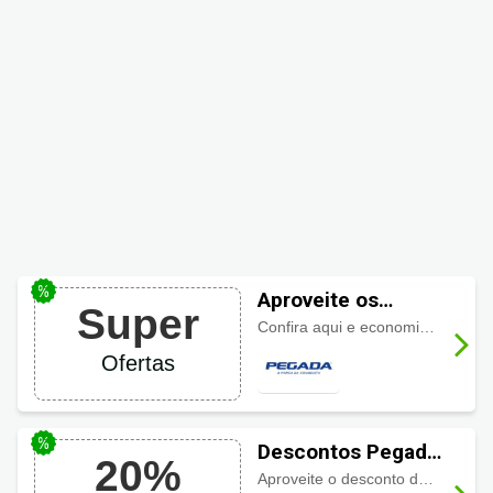
Aproveite os
Super
descontos Pegada
Confira aqui e economize em acessórios da página, a partir de R$15,99.
em Acessórios
Ofertas
Descontos Pegada
20%
até 20%
Aproveite o desconto de até 20% na categoria sport.