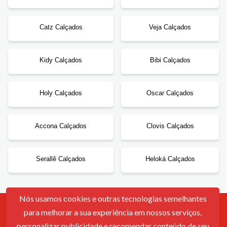
Catz Calçados
Veja Calçados
Kidy Calçados
Bibi Calçados
Holy Calçados
Oscar Calçados
Accona Calçados
Clovis Calçados
Serallê Calçados
Heloká Calçados
Nós usamos cookies e outras tecnologias semelhantes
para melhorar a sua experiência em nossos serviços,
Contato
Sobre Nós
Política De Cookies
Termos De Uso
personalizar publicidade e recomendar conteúdo de seu