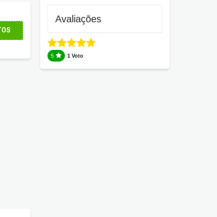
Avaliações
TOS
5
1 Voto