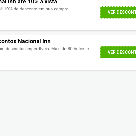
l Inn até 10% a vista
até 10% de desconto em sua compra
VER DESCON
contos Nacional Inn
Promoções e pacotes com descontos imperdíveis: Mais de 80 hotéis em 34 destinos pelo Brasil
VER DESCON