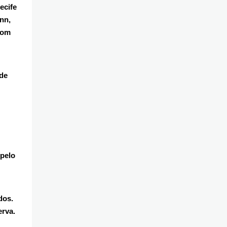
ecife
nn,
com
 de
 pelo
dos.
erva.