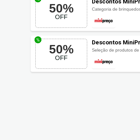
Descontos MiniP
50%
Categoria de brinquedos
OFF
Descontos MiniP
50%
Seleção de produtos de
OFF