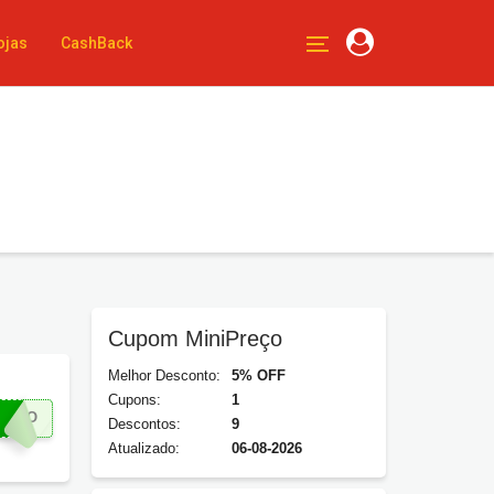
ojas
CashBack
Cupom MiniPreço
Melhor Desconto:
5% OFF
Cupons:
1
RECO
Descontos:
9
Atualizado:
06-08-2026