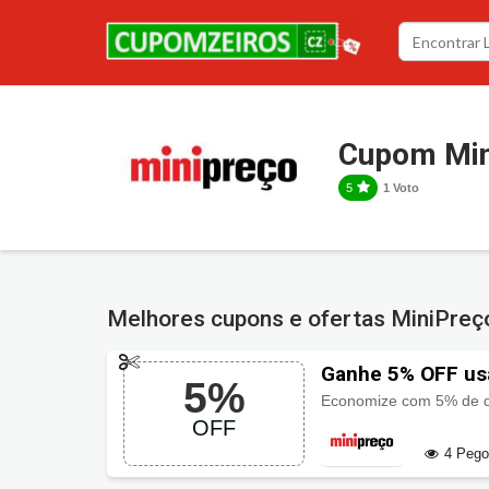
Cupom Min
5
1 Voto
Melhores cupons e ofertas MiniPre
Ganhe 5% OFF us
5%
OFF
4 Peg