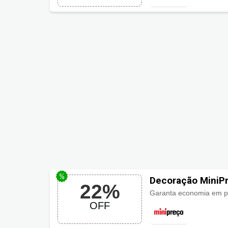
Decoração MiniP
22%
Garanta economia em p
OFF