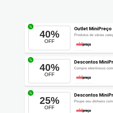
Outlet MiniPreço
40%
Produtos de várias cat
OFF
Descontos MiniPr
40%
Compre eletrônicos com
OFF
Descontos MiniP
25%
OFF