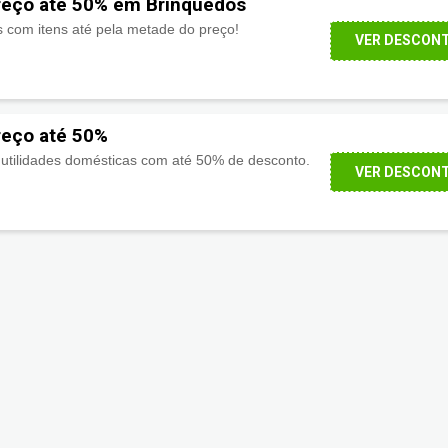
reço até 50% em Brinquedos
 com itens até pela metade do preço!
VER DESCON
reço até 50%
 utilidades domésticas com até 50% de desconto.
VER DESCON