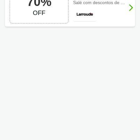
70%
Larroudé até 70%
Salé com descontos de até 70%, Neste link!
OFF