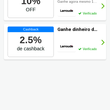
10%
promocional
Ganhe agora mesmo 10% de desconto ao usar este código
Larroudé com 10%
OFF
OFF
Verificado
Ganhe dinheiro de
volta em suas
2.5%
compras Larroudé
de cashback
Verificado