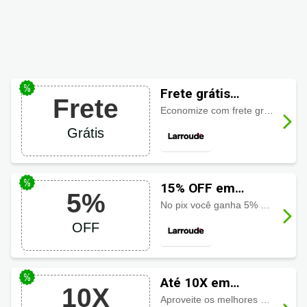
Frete grátis
Frete
Larroudé
Economize com frete grátis em compras acima de R$1000
Grátis
15% OFF em
5%
Larroudé a vista
No pix você ganha 5% de desconto em sua compra
OFF
Até 10X em
10X
Larroudé
Aproveite os melhores descontos e ainda parcele sua compra em até 10 vezes sem juros