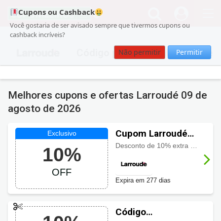
Cupons ou Cashback
Você gostaria de ser avisado sempre que tivermos cupons ou
cashback incríveis?
Código promocional Larroudé
Não permitir
Permitir
Melhores cupons e ofertas Larroudé
09 de
agosto de 2026
Cupom Larroudé
10% OFF em todo
Desconto de 10% extra usando o cupom. Aproveite!
10%
o site
OFF
Expira em 277 dias
Código