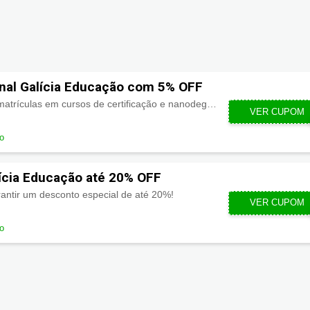
nal Galícia Educação com 5% OFF
Use o cupom nas suas matrículas em cursos de certificação e nanodegrees para ganhar 5% de desconto na bolsa.
VER CUPOM
ACHE
do
ícia Educação até 20% OFF
rantir um desconto especial de até 20%!
20PRESEN
VER CUPOM
do