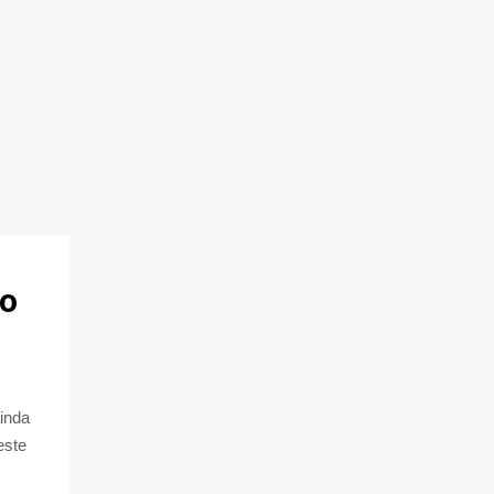
no
inda
este