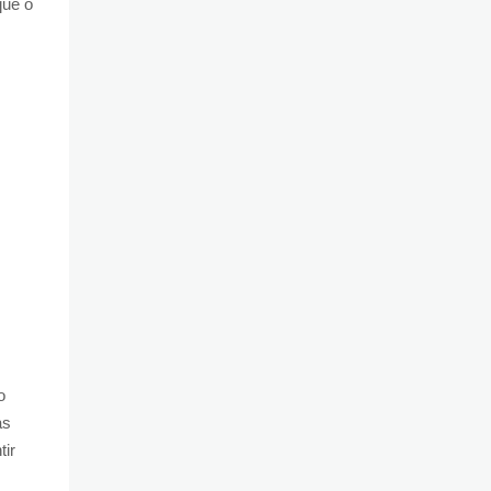
que o
o
as
tir