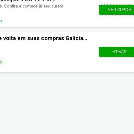
. Confira e comece já seu curso!
VER CUPOM
GA
do
e volta em suas compras Galícia
CUPOMZE
ATIVAR
do