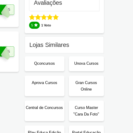
Avaliações
LI15
5
1 Voto
Lojas Similares
IROS
Qconcursos
Unova Cursos
Aprova Cursos
Gran Cursos
Online
Central de Concursos
Curso Master
"Cara Da Foto"
Play Educa Edição
Portal Educação