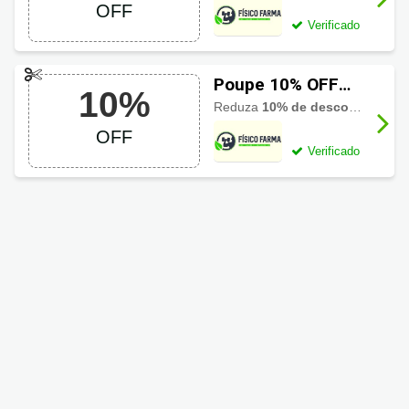
OFF
OFF
Verificado
Poupe 10% OFF
10%
usando cupom
Reduza
10% de desconto
do fin
Físico Farma
OFF
Verificado