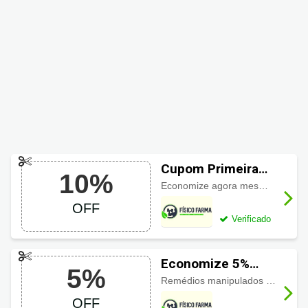
Cupom Primeira
10%
Compra Físico
Economize agora mesmo
10% de
Farma
OFF
Verificado
Economize 5%
5%
OFF usando
Remédios manipulados voltados para a beleza, desempenho físico, emagrecimento e saúde com
cupom Físico
OFF