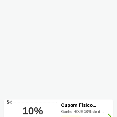
Cupom Físico
10%
Farma com 10%
Ganhe HOJE
10% de desconto
a