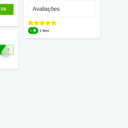
Avaliações
TOS
5
1 Voto
IROS