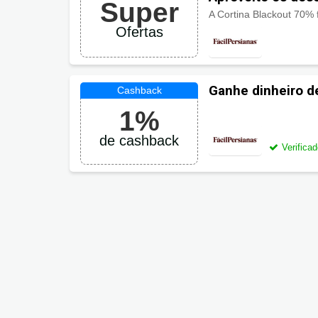
Super
Ofertas
Ganhe dinheiro d
Persianas
1%
de cashback
Verifica