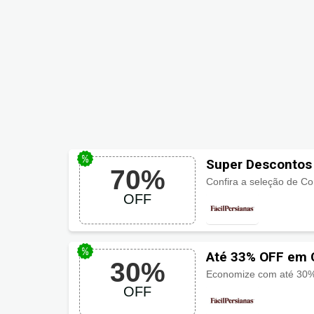
Super Descontos 
70%
OFF
Até 33% OFF em C
30%
Economize com até 30% 
OFF