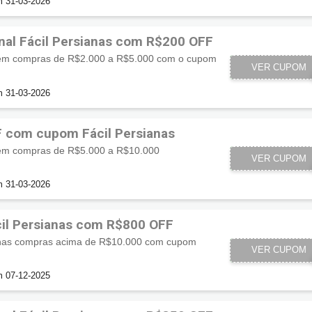
m 31-03-2026
al Fácil Persianas com R$200 OFF
em compras de R$2.000 a R$5.000 com o cupom
VER CUPOM
CONSUM
m 31-03-2026
 com cupom Fácil Persianas
em compras de R$5.000 a R$10.000
VER CUPOM
CONSUM
m 31-03-2026
il Persianas com R$800 OFF
nas compras acima de R$10.000 com cupom
VER CUPOM
CYBE
m 07-12-2025