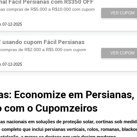
al Fácil Persianas com R$350 OFF
nas compras de R$5.000 a R$10.000 com cupom
VER CUPOM
CYBE
m 07-12-2025
 usando cupom Fácil Persianas
 compras de R$2.000 a R$5.000 com cupom
VER CUPOM
CYBE
m 07-12-2025
as: Economize em Persianas,
o com o Cupomzeiros
ias nacionais em soluções de proteção solar, cortinas sob medid
completo que inclui persianas verticais, rolos, romanas, blackou
nstalação, a marca se destaca por unir design moderno,