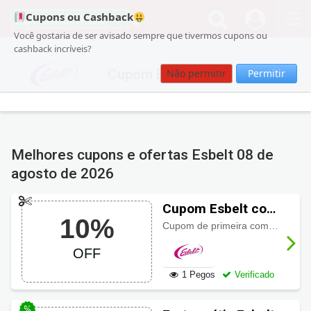
Cupons ou Cashback
Você gostaria de ser avisado sempre que tivermos cupons ou
cashback incríveis?
Cupom Esbelt
Não permitir
Permitir
Melhores cupons e ofertas Esbelt
08 de
agosto de 2026
Cupom Esbelt com
10%
10% OFF
Cupom de primeira compra com 10% de desconto (não cumulativo)
OFF
1 Pegos
Verificado