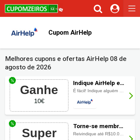
Cupons ou Cashback
Você gostaria de ser avisado sempre que tivermos cupons ou
cashback incríveis?
Cupom AirHelp
Não permitir
Permitir
Melhores cupons e ofertas AirHelp
08 de
agosto de 2026
Indique AirHelp e
Ganhe
Ganhe 10€
É fácil! Indique alguém e receba sua recompensa de 10€.
10€
Torne-se membro
Super
AirHelp para pedir
Reivindique até R$10.000 pelo atraso ou cancelamento do seu voo.