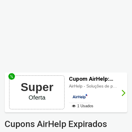
Cupom AirHelp:
Super
viagens, férias em
AirHelp - Soluções de problemas aéreos.
todo brasil!
Oferta
1 Usados
Cupons AirHelp Expirados