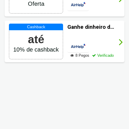
indenização com
Oferta
facilidade
Ganhe dinheiro de
volta em suas
até
compras AirHelp
10% de cashback
8 Pegos
Verificado