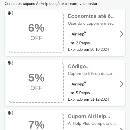
Confira os cupons AirHelp que já expiraram, vale testar.
Economize até 6%
OFF com cupom
Usando o cupom em seu carrinho de compra você economiza até 6% de desconto em todo site!
6%
AirHelp
OFF
2 Pegos
Expirado em 30-10-2024
Código
promocional
Cupom de 5% de desconto para AirHelp Plus e Complete!
5%
AirHelp com 5%
OFF
OFF
5 Pegos
Expirado em 31-12-2024
Cupom AirHelp
7%
com 7% OFF
AirHelp Plus Completo com
desc