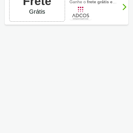
Frete
Ganhe o
frete grátis e
m compras
Grátis