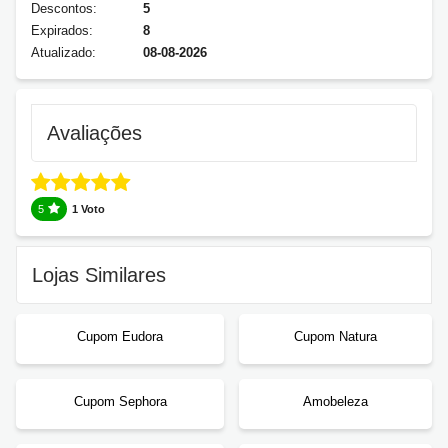
Descontos:
5
Expirados:
8
Atualizado:
08-08-2026
Avaliações
5
1 Voto
Lojas Similares
Cupom Eudora
Cupom Natura
Cupom Sephora
Amobeleza