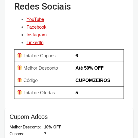
Redes Sociais
YouTube
Facebook
Instagram
LinkedIn
Total de Cupons
6
Melhor Desconto
Até 50% OFF
Código
CUPOMZEIROS
Total de Ofertas
5
Cupom Adcos
Melhor Desconto:
10% OFF
Cupons:
7