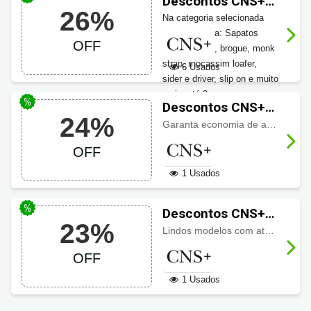
Descontos CNS+
26%
até 26% OFF na
Na categoria selecionada
Seleção
você encontra: Sapatos
OFF
oxford, derby, brogue, monk
strap, mocassim loafer,
6 Usados
sider e driver, slip on e muito
mais, até 2
Descontos CNS+
6% de desconto
24%
em acessórios até
Garanta economia de até
24% de
. Aproveite!
24% OFF
OFF
1 Usados
Descontos CNS+
23%
até 23% em
Lindos modelos com até
23% de
sapatos social
OFF
1 Usados