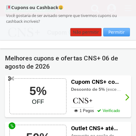
Cupons ou Cashback
Você gostaria de ser avisado sempre que tivermos cupons ou
cashback incríveis?
Cupom CNS
Não permitir
Permitir
Melhores cupons e ofertas CNS+
06 de
agosto de 2026
Cupom CNS+ com
5%
5% OFF
Desconto de 5%
(exceto para produtos em promoção). Imperdível!
OFF
1 Pegos
Verificado
Outlet CNS+ até
50% OFF
Aproveite na seção de Outlet você encontra: botas, sapatênis, sapato casual e sapato social na