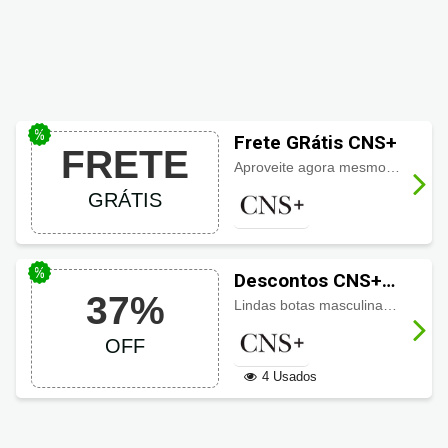
Frete GRátis CNS+
FRETE
Aproveite agora mesmo na CNS+ você encontra: Sapato social, botas, sapatênis, tênis, carteiras meias, mochilas, pastas e bolsas e muito mais e o melhor que o
GRÁTIS
Descontos CNS+
37%
até 37% OFF em
Lindas botas masculinas de diversos modelos e tamanhos com até
Botas
OFF
4 Usados