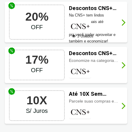
Descontos CNS+
20%
até 20% OFF em
Na CNS+ tem lindos
sapatos casuais
sapatos casuais até
OFF
20% OFF
pra você poder aproveitar e
3 Usados
também e economizar!
Descontos CNS+
17%
até 17% em tênis
Economize na categoria de
sapat
casual
OFF
Até 10X Sem
10X
Juros CNS+
Parcele suas compras em até
10
S/ Juros