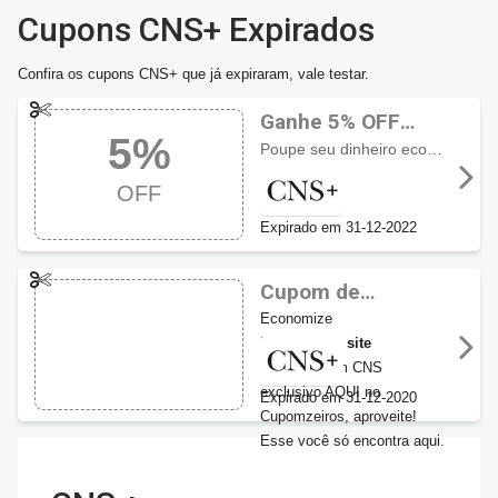
Cupons CNS+ Expirados
Confira os cupons CNS+ que já expiraram, vale testar.
Ganhe 5% OFF
5%
usando Cupom
Poupe seu dinheiro economizando
CNS+
OFF
Expirado em 31-12-2022
Cupom de
desconto CNS 5%
Economize
OFF
5% em todo site
com o cupom CNS
exclusivo AQUI no
Expirado em 31-12-2020
Cupomzeiros, aproveite!
Esse você só encontra aqui.