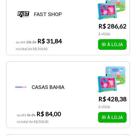
FAST SHOP
R$ 286,62
à vista
R$ 31,84
ou até
10x de
IR À LOJA
no total de R$ 318,40
CASAS BAHIA
R$ 428,38
à vista
R$ 84,00
ou até
6x de
IR À LOJA
no total de R$ 504,00