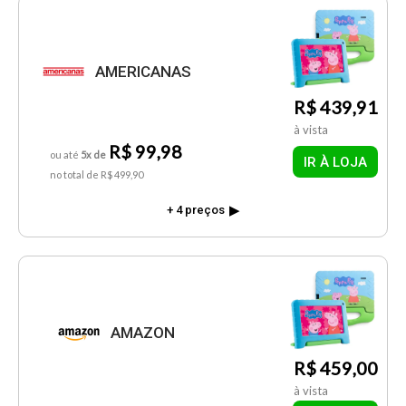
AMERICANAS
R$ 439,91
à vista
R$ 99,98
ou até
5x de
IR À LOJA
no total de R$ 499,90
+ 4 preços
AMAZON
R$ 459,00
à vista