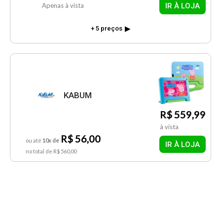
IR À LOJA
Apenas à vista
+ 5 preços
KABUM
R$ 559,99
à vista
R$ 56,00
ou até
10x de
IR À LOJA
no total de R$ 560,00