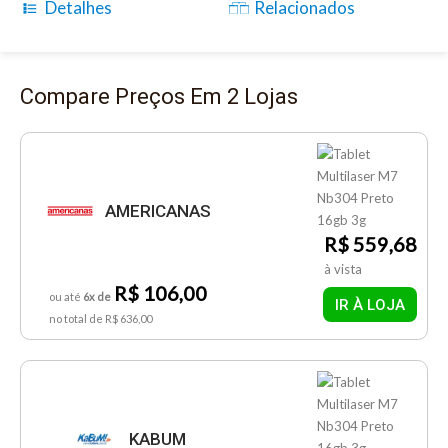
Detalhes
Relacionados
Compare Preços Em 2 Lojas
AMERICANAS
R$ 559,68
à vista
R$ 106,00
ou até
6x de
IR À LOJA
no total de R$ 636,00
KABUM