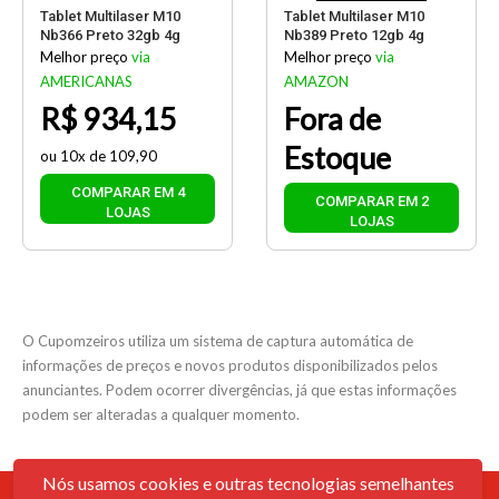
Tablet Multilaser M10
Tablet Multilaser M10
Nb366 Preto 32gb 4g
Nb389 Preto 12gb 4g
Melhor preço
via
Melhor preço
via
AMERICANAS
AMAZON
R$ 934,15
Fora de
Estoque
ou 10x de 109,90
COMPARAR EM 4
COMPARAR EM 2
LOJAS
LOJAS
O Cupomzeiros utiliza um sistema de captura automática de
informações de preços e novos produtos disponibilizados pelos
anunciantes. Podem ocorrer divergências, já que estas informações
podem ser alteradas a qualquer momento.
Nós usamos cookies e outras tecnologias semelhantes