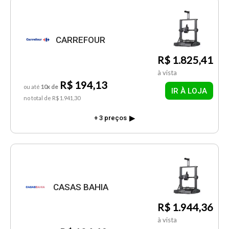
CARREFOUR
R$ 1.825,41
à vista
R$ 194,13
ou até
10x de
IR À LOJA
no total de R$ 1.941,30
+ 3 preços
CASAS BAHIA
R$ 1.944,36
à vista