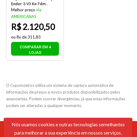
Ender-3 V3 Ke Fdm
Colorida Usb Bivolt
Melhor preço
via
AMERICANAS
R$ 2.120,50
ou 8x de 311,83
COMPARAR EM 4
LOJAS
O Cupomzeiros utiliza um sistema de captura automática de
informações de preços e novos produtos disponibilizados pelos
anunciantes. Podem ocorrer divergências, já que estas informações
podem ser alteradas a qualquer momento.
Nós usamos cookies e outras tecnologias semelhantes
para melhorar a sua experiência em nossos serviços,
Contato
Sobre Nós
Política De Cookies
Termos De Uso