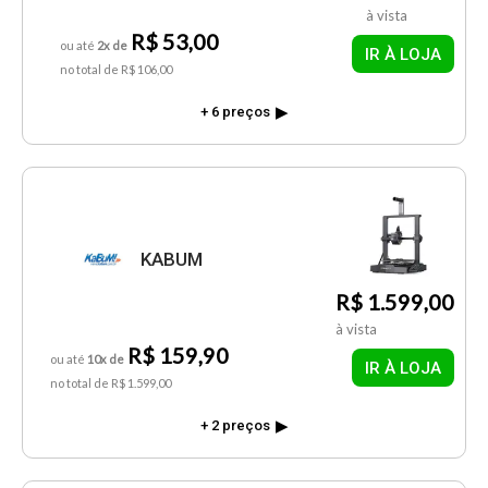
à vista
R$ 53,00
ou até
2x de
IR À LOJA
no total de R$ 106,00
+ 6 preços
KABUM
R$ 1.599,00
à vista
R$ 159,90
ou até
10x de
IR À LOJA
no total de R$ 1.599,00
+ 2 preços