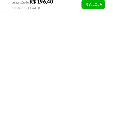
R$ 196,40
ou até
10x de
IR À LOJA
no total de R$ 1.964,00