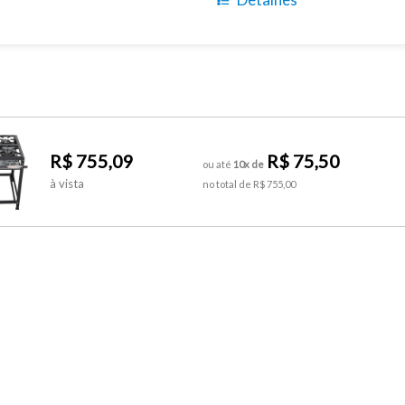
R$ 755,09
R$ 75,50
ou até
10x de
à vista
no total de R$ 755,00