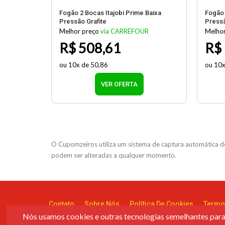
Fogão 2 Bocas Itajobi Prime Baixa
Fogão 
Pressão Grafite
Pressã
Melhor preço
via CARREFOUR
Melhor
R$ 508,61
R$ 
ou 10x de 50,86
ou 10x
VER OFERTA
O Cupomzeiros utiliza um sistema de captura automática de
podem ser alteradas a qualquer momento.
Contato
Sobre Nós
Política De Cookies
Termo
Nós usamos cookies e outras tecnologias semelhantes para 