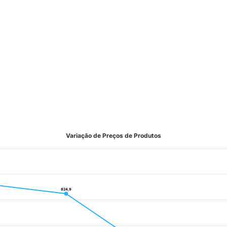
Variação de Preços de Produtos
824,9
824,9