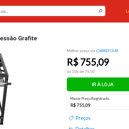
L
ressão Grafite
Melhor preço via
CARREFOUR
R$
755,09
ou 10x de 75,50
IR À LOJA
Menor Preço Registrado
R$ 755,09
Preços
Detalhes