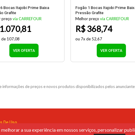
6 Bocas Itajobi Prime Baixa
Fogão 1 Bocas Itajobi Prime Baix
o Grafite
Pressão Grafite
 preço
via CARREFOUR
Melhor preço
via CARREFOUR
1.070,81
R$ 368,74
 de 107,08
ou 7x de 52,67
VER OFERTA
VER OFERTA
 informações de preços e novos produtos disponibilizados pelos anunciantes
s De Uso
melhorar a sua experiência em nossos serviços, personalizar publ