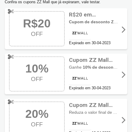
Confira os cupons ZZ Mall que já expiraram, vale testar.
R$20 em
R$20
Mocassins usando
Cupom de desconto ZZ Mall
co
o cupom
OFF
Expirado em 30-04-2023
Cupom ZZ Mall
10%
10% OFF em
Ganhe
10% de desconto
em sele
Sapatilhas
OFF
Expirado em 30-04-2023
Cupom ZZ Mall
20%
20% de desconto
Reduza o valor final de sua compra com
em produtos Live
OFF