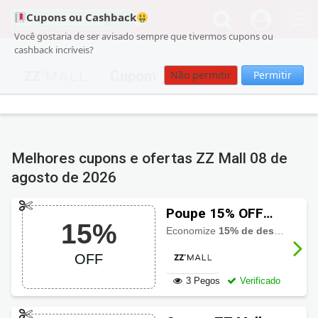
Cupons ou Cashback
Você gostaria de ser avisado sempre que tivermos cupons ou
cashback incríveis?
Cupom
Não permitir
Permitir
Melhores cupons e ofertas ZZ Mall
08 de
agosto de 2026
Poupe 15% OFF
15%
usando cupom ZZ
Economize
15% de desconto
em 
Mall
OFF
3 Pegos
Verificado