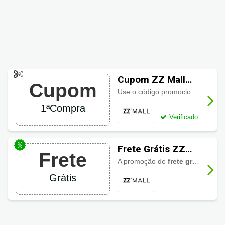
Cupom ZZ Mall
Cupom
10% de Desconto
Use o código promocional em seu primeiro pedido e economize
Primeira Compra
1ªCompra
Verificado
Frete Grátis ZZ
Frete
Mall
A promoção de
frete grátis
, é vá
Grátis