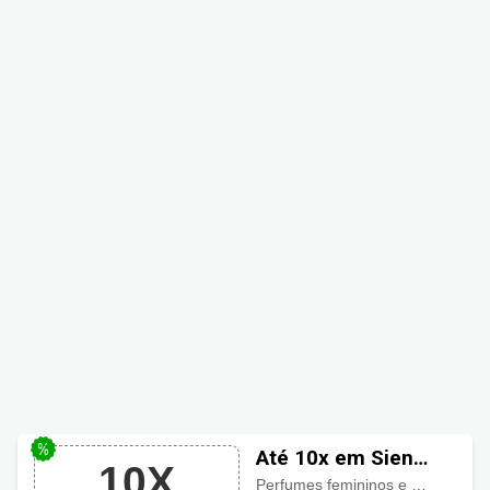
Até 10x em Sieno
10X
Perfumes
Perfumes femininos e masculinos, produtos para o cabelo, rosto, corpo e banho, excelentes marcas com parcelamento em até 10 vezes sem juros se preferir.