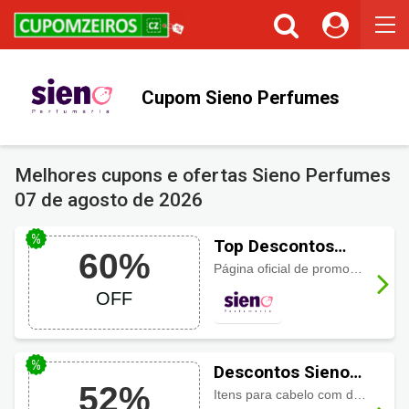
Cupons ou Cashback
Você gostaria de ser avisado sempre que tivermos cupons ou
cashback incríveis?
Cupom Sieno Perfumes
Não permitir
Permitir
Melhores cupons e ofertas Sieno Perfumes
07 de agosto de 2026
Top Descontos
60%
Sieno Perfumes
Página oficial de promoções do site da Sieno Perfumaria, categoria com até 60% de desconto. Aproveite!
até 60%
OFF
Descontos Sieno
52%
Perfumes até 52%
Itens para cabelo com descontos de até 52%, confira aqui!