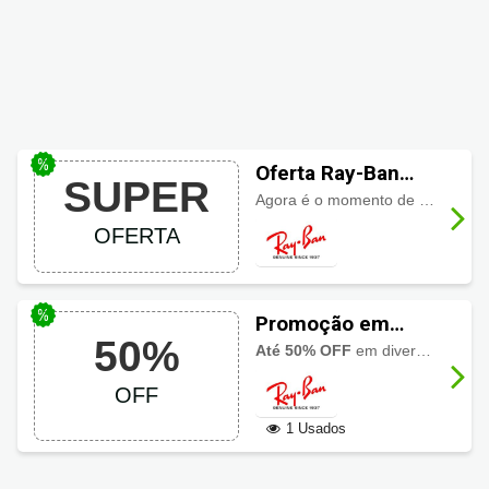
Oferta Ray-Ban
SUPER
categoria
Agora é o momento de personalizar seus Ray-Ban, são mais de 33 modelos, 149 tipos de lentes e 290 opções de cor. Confira neste link e aproveite!
customize,
OFERTA
Confira!
Promoção em
50%
óculos de grau
Até 50% OFF
em diversos modelos e tamanhos de óculos para grau RayBan. Imperdível!
Ray-Ban
OFF
1 Usados