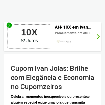
Até 10X em Ivan
10X
Joias
Parcelamento
em até 10 vezes sem juros
S/ Juros
Cupom Ivan Joias: Brilhe
com Elegância e Economia
no Cupomzeiros
Celebrar momentos inesquecíveis ou presentear
alguém especial exige uma joia que transmita