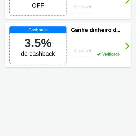
OFF
Ganhe dinheiro de
volta em suas
3.5%
compras Ivan
Joias
de cashback
Verificado