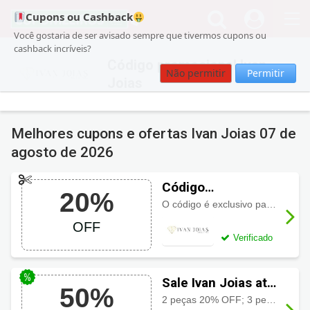
Cupons ou Cashback
Você gostaria de ser avisado sempre que tivermos cupons ou
cashback incríveis?
Código promocional Ivan
Não permitir
Permitir
Joias
Melhores cupons e ofertas Ivan Joias
07 de
agosto de 2026
Código
20%
promocional Ivan
O código é exclusivo para novos clientes em sua primeira compra realizada no site com 20% de desconto.
Joias com 20%
OFF
OFF
Verificado
Sale Ivan Joias até
50%
50%
2 peças 20% OFF; 3 peças 30%; 5 ou mais peças com 50% de desconto