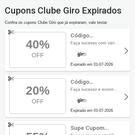
Cupons Clube Giro Expirados
Confira os cupons Clube Giro que já expiraram, vale testar.
Código
40%
promocional Clube
Faça sucesso com vários cliques, economizando na sua próxima viagem!
Giro até 40%
OFF
Expirado em 01-07-2026
Código
20%
promocional Clube
Faça sucesso e economize na sua viagem com 20% de desconto
Giro com 20% OFF
OFF
Expirado em 01-07-2026
Supe Cupom