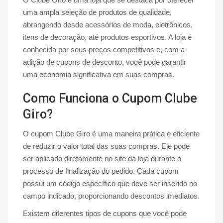
uma ampla seleção de produtos de qualidade,
abrangendo desde acessórios de moda, eletrônicos,
itens de decoração, até produtos esportivos. A loja é
conhecida por seus preços competitivos e, com a
adição de cupons de desconto, você pode garantir
uma economia significativa em suas compras.
Como Funciona o Cupom Clube
Giro?
O cupom Clube Giro é uma maneira prática e eficiente
de reduzir o valor total das suas compras. Ele pode
ser aplicado diretamente no site da loja durante o
processo de finalização do pedido. Cada cupom
possui um código específico que deve ser inserido no
campo indicado, proporcionando descontos imediatos.
Existem diferentes tipos de cupons que você pode