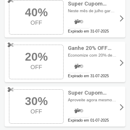
Super Cupom
40%
Clube Giro com
Neste mês de julho garanta 40% de desconto com este cupom!
40% OFF
OFF
Expirado em 31-07-2025
Ganhe 20% OFF
20%
com cupom Clube
Economize com 20% de desconto em todo site!
Giro
OFF
Expirado em 31-07-2025
Super Cupom
30%
Clube Giro com
Aproveite agora mesmo os descontos de 30%. Neste link!
30% OFF
OFF
Expirado em 01-07-2025