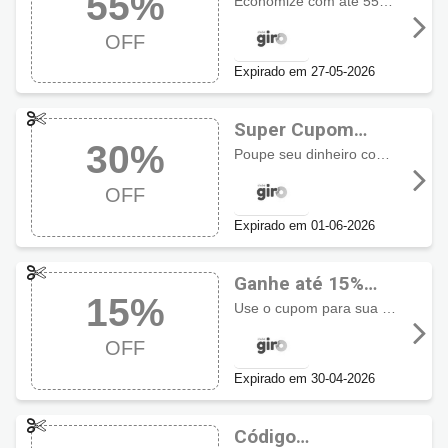
55%
Clube Giro até 55%
Economize com até 55% de desconto na sua viagem
OFF
OFF
Expirado em 27-05-2026
Super Cupom
30%
Clube Giro até 30%
Poupe seu dinheiro com até 30% de desconto, imperdível!
OFF
OFF
Expirado em 01-06-2026
Ganhe até 15%
15%
OFF com cupom
Use o cupom para sua próxima viagem e aproveite muito mais.
Clube Giro
OFF
Expirado em 30-04-2026
Código