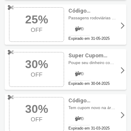
Código
25%
promocional Clube
Passagens rodoviárias com 25% de desconto. Aproveite preços especiais e benefícios exclusivos!
Giro com 25% OFF
OFF
Expirado em 31-05-2025
Super Cupom
30%
Clube Giro com
Poupe seu dinheiro com 30% de desconto. Neste link!
30% OFF
OFF
Expirado em 30-04-2025
Código
30%
promocional Clube
Tem cupom novo na área Vem aproveitas as ofertas de Março e divulgar novos cupons.
Giro com 30% OFF
OFF
Expirado em 31-03-2025