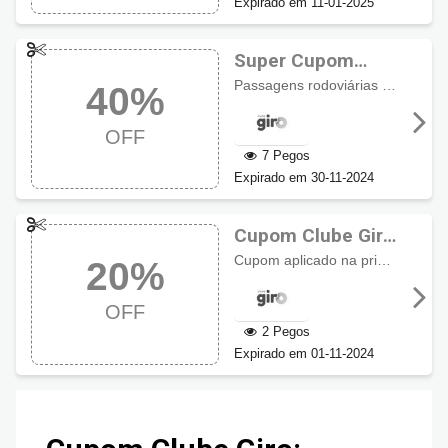
Expirado em 11-01-2025
Super Cupom
Clube Giro:
Passagens rodoviárias com 40% de desconto válido para os próximos feriados. Aproveite preços especiais e benefícios exclusivos!
40%
Passagens com
40% OFF
OFF
7 Pegos
Expirado em 30-11-2024
Cupom Clube Giro:
Passagens
Cupom aplicado na primeira compra, sendo 1 uso por CPF, compras entre 09/10/24 e 31/10/24, viagens até 30/11/2024!
20%
rodoviárias com
20% OFF
OFF
2 Pegos
Expirado em 01-11-2024