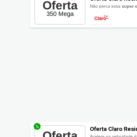
Oferta
Paramount + Dis
Não perca essa
super o
350 Mega
Oferta Claro Res
Oferta
13GB