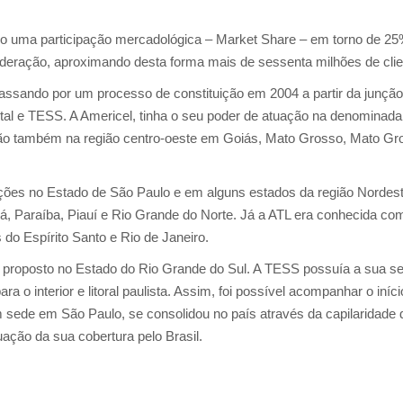
do uma participação mercadológica – Market Share – em torno de 25
eração, aproximando desta forma mais de sessenta milhões de clie
ssando por um processo de constituição em 2004 a partir da junção
ital e TESS. A Americel, tinha o seu poder de atuação na denominada
uação também na região centro-oeste em Goiás, Mato Grosso, Mato Gr
es no Estado de São Paulo e em alguns estados da região Nordest
, Paraíba, Piauí e Rio Grande do Norte. Já a ATL era conhecida co
do Espírito Santo e Rio de Janeiro.
proposto no Estado do Rio Grande do Sul. A TESS possuía a sua s
 o interior e litoral paulista. Assim, foi possível acompanhar o iníc
 sede em São Paulo, se consolidou no país através da capilaridade 
ção da sua cobertura pelo Brasil.