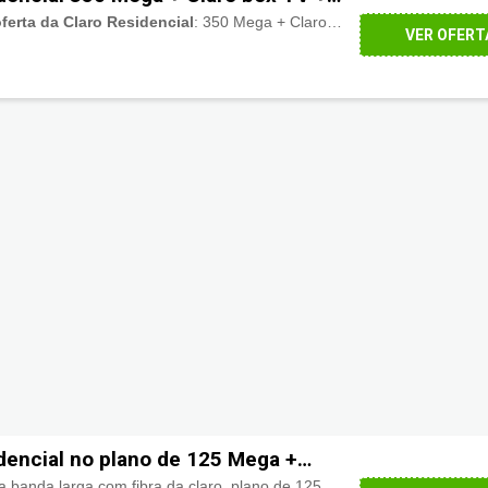
covery+
ferta da Claro Residencial
: 350 Mega + Claro box TV + Paramount + Discovery+
VER OFERT
idencial no plano de 125 Mega +
Acelere na velocidade da banda larga com fibra da claro, plano de 125 Mega
à partir de R$1