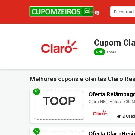
Cupom Cla
5
1 Voto
Melhores cupons e ofertas Claro Res
Oferta Relâmpago
TOOP
Wi-fi plus + Disc
2 Usa
Oferta Claro Res