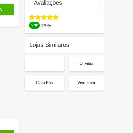
Avaliações
por apenas R$134,89/mês.
A
5
1 Voto
Lojas Similares
Oi Fibra
Claro Pós
Vivo Fibra
39,98/mês.