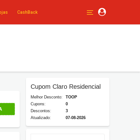
ojas
CashBack
Cupom Claro Residencial
Melhor Desconto:
TOOP
Cupons:
0
as R$119,99/mês
. Aproveite!
A
Descontos:
3
Atualizado:
07-08-2026