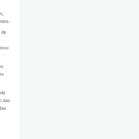
%,
ntes.
 de
osso
e,
mo
ede
io das
das