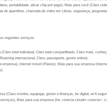
ano, portabilidade, ativar chip pré-pago), Mais para você (Claro club
 guia de aparelhos, chamada de vídeo em Libras, segurança, pergunta
os seguintes serviços:
Claro total individual, Claro total compartilhado, Claro mais, conhe
oaming internacional, Claro, passaporte, gestor online);
o da empresa), Internet móvel (Planos), Mais para sua empresa (Interne
o);
a (Claro monitor, equipapp, gestor e-finanças, be digital, wi-fi segur
os serviços), Mais para sua empresa (Iot, conecta cloudm conecta+, c