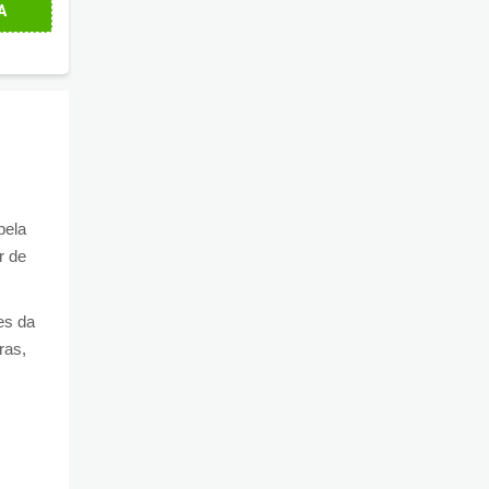
A
pela
r de
es da
ras,