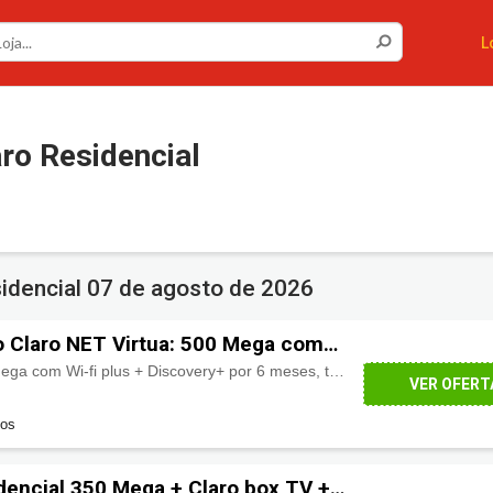
L
ro Residencial
idencial
07 de agosto de 2026
 Claro NET Virtua: 500 Mega com
overy+
Claro NET Virtua: 500 Mega com Wi-fi plus + Discovery+ por 6 meses, tá imperdível:
por apen
VER OFERT
dos
idencial 350 Mega + Claro box TV +