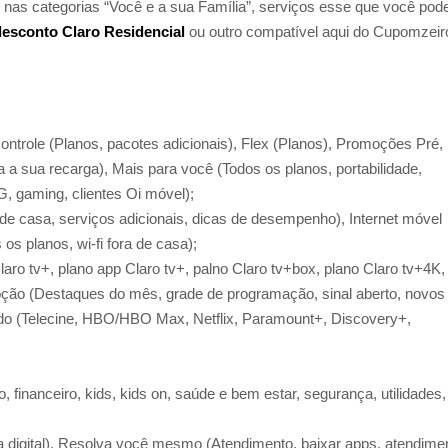
s nas categorias “Você e a sua Família”, serviços esse que você pod
esconto Claro Residencial
ou outro compatível aqui do Cupomzeir
ontrole (Planos, pacotes adicionais), Flex (Planos), Promoções Pré,
 a sua recarga), Mais para você (Todos os planos, portabilidade,
G, gaming, clientes Oi móvel);
o de casa, serviços adicionais, dicas de desempenho), Internet móvel
os planos, wi-fi fora de casa);
ro tv+, plano app Claro tv+, palno Claro tv+box, plano Claro tv+4K,
moção (Destaques do mês, grade de programação, sinal aberto, novos
eúdo (Telecine, HBO/HBO Max, Netflix, Paramount+, Discovery+,
, financeiro, kids, kids on, saúde e bem estar, segurança, utilidades,
ura digital), Resolva você mesmo (Atendimento, baixar apps, atendime