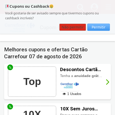
Cupons ou Cashback
Você gostaria de ser avisado sempre que tivermos cupons ou
cashback incríveis?
Cupom Cartão Carrefour
Não permitir
Permitir
Melhores cupons e ofertas Cartão
Carrefour
07 de agosto de 2026
Descontos Cartão
Carrefour:
Tenha a
anuidade grátis no Cartão Carrefour
Top
Anuidade Zero
1 Usados
10X Sem Juros
10X
Cartão Carrefour