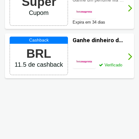
Super
Ganhe um perfume Ilía Completa Natura na 1ª assinatura do plano anual ou semestral.
Box Magenta
Cupom
Expira em 34 dias
Ganhe dinheiro de
volta em suas
BRL
compras Box
Magenta
11.5 de cashback
Verificado