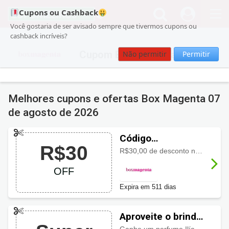
Cupons ou Cashback
Você gostaria de ser avisado sempre que tivermos cupons ou
cashback incríveis?
Cupom Box Magenta
Não permitir
Permitir
Melhores cupons e ofertas Box Magenta
07
de agosto de 2026
Código
R$30
promocional Box
R$30,00 de desconto na 1ª assinatura em qualquer plano anual, semestral e mensal.
Magenta com
OFF
R$30 OFF
Expira em 511 dias
Aproveite o brinde
usando o cupom