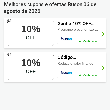
Melhores cupons e ofertas Buson
06 de
agosto de 2026
Ganhe 10% OFF
10%
usando cupom
Programe e economize com 10% de desconto em suas viagens
Buson
OFF
Verificado
Código
10%
promocional
Reduza o valor final de sua compra com 10% de desconto ao usar este código!
Buson com 10%
OFF
OFF
Verificado