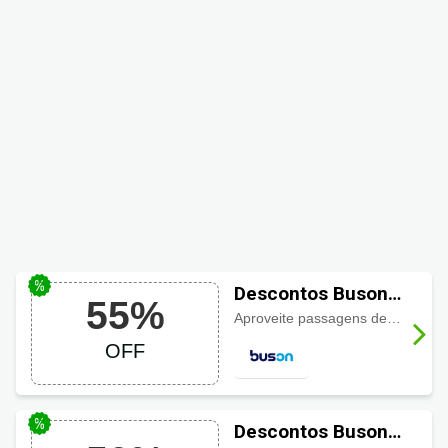
Descontos Buson
55%
até 55% de Goiânia
Aproveite passagens de Goiânia para Brasília com
para Brasília
OFF
Descontos Buson