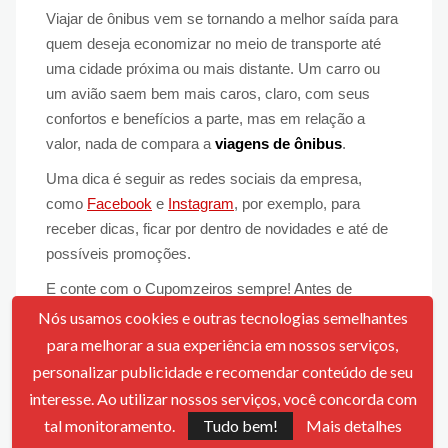
Viajar de ônibus vem se tornando a melhor saída para
quem deseja economizar no meio de transporte até
uma cidade próxima ou mais distante. Um carro ou
um avião saem bem mais caros, claro, com seus
confortos e benefícios a parte, mas em relação a
valor, nada de compara a
viagens de ônibus
.
Uma dica é seguir as redes sociais da empresa,
como
Facebook
e
Instagram
, por exemplo, para
receber dicas, ficar por dentro de novidades e até de
possíveis promoções.
E conte com o Cupomzeiros sempre! Antes de
realizar uma compra, pegue aqui o seu
cupom Buson
Nós usamos cookies e outras tecnologias semelhantes
para aplicar no site e conseguir um preço bem mais
para melhorar a sua experiência em nossos serviços,
acessível. Estamos te esperando aqui! Disponíveis
personalizar publicidade e recomendar conteúdo de seu
todos os dias da semana e em qualquer horário, é só
interesse. Ao utilizar nossos serviços, você concorda com
acessar, pegar e usar! É de graça!
tal monitoramento.
Tudo bem!
Mais detalhes