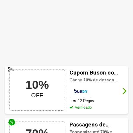
Cupom Buson com
10% de desconto
Ganhe
10% de desconto
em sua
10%
OFF
12 Pegos
Verificado
Passagens de
ônibus com
Economize até 70%
em passagens de ônibus no Buson.