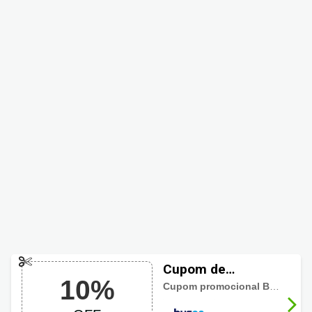
Cupom de
10%
desconto Buson
Cupom promocional Buson
vál
10% OFF