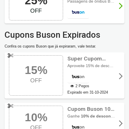
25%
Janeiro p/ Ribeirão
Passagens de ônibus Buson do Rio de Janeiro para Ribeirão Preto
Preto até 25% OFF
OFF
Cupons Buson Expirados
Confira os cupons Buson que já expiraram, vale testar.
Super Cupom
Buson com 15%
Aproveite 15% de desconto em compras acima de 2 passagens. Válido em compras a partir de R$90,00.
15%
OFF
OFF
2 Pegos
Expirado em 31-10-2024
Cupom Buson 10%
10%
de desconto na
Ganhe
10% de desconto
cupom 
primeira compra
OFF