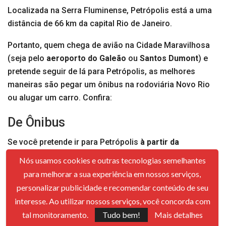
Localizada na Serra Fluminense, Petrópolis está a uma
distância de 66 km da capital Rio de Janeiro.
Portanto, quem chega de avião na Cidade Maravilhosa
(seja pelo
aeroporto do Galeão
ou
Santos Dumont
) e
pretende seguir de lá para Petrópolis, as melhores
maneiras são pegar um ônibus na rodoviária Novo Rio
ou alugar um carro. Confira:
De Ônibus
Se você pretende ir para Petrópolis
à partir da
Rodoviária Novo Rio
, as
viações Única e Fácil
que
Nós usamos cookies e outras tecnologias semelhantes
realizam esse trajeto. Elas disponibilizam saídas o dia
para melhorar a sua experiência em nossos serviços,
todo, sendo possível comprar as passagens pela
personalizar publicidade e recomendar conteúdo de seu
internet ou direto no guichê.
interesse. Ao utilizar nossos serviços, você concorda com
tal monitoramento.
Tudo bem!
Mais detalhes
Você irá viajar com todo conforto, em ônibus com