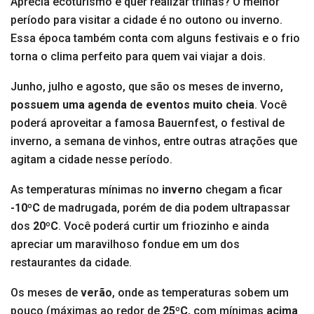
Aprecia ecoturismo e quer realizar trilhas? O melhor
período para visitar a cidade é no outono ou inverno.
Essa época também conta com alguns festivais e o frio
torna o clima perfeito para quem vai viajar a dois.
Junho, julho e agosto, que são os meses de inverno,
possuem uma agenda de eventos muito cheia
. Você
poderá aproveitar a famosa Bauernfest, o festival de
inverno, a semana de vinhos, entre outras atrações que
agitam a cidade nesse período.
As temperaturas mínimas no
inverno
chegam a ficar
-10ºC
de madrugada, porém de dia podem ultrapassar
dos
20ºC
. Você poderá curtir um friozinho e ainda
apreciar um maravilhoso fondue em um dos
restaurantes da cidade.
Os meses de
verão
, onde as temperaturas sobem um
pouco (máximas ao redor de
25ºC
, com mínimas
acima