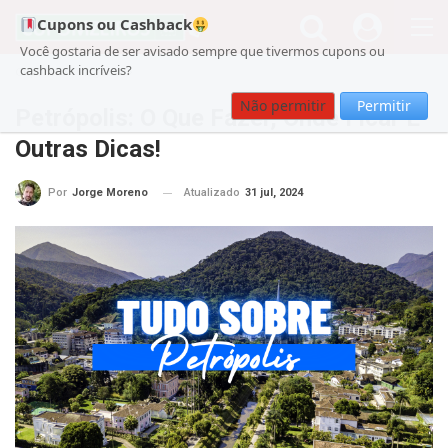
Cupons ou Cashback
Você gostaria de ser avisado sempre que tivermos cupons ou
cashback incríveis?
Cupom
Viagens
Não permitir
Permitir
Petrópolis: O Que Fazer, Onde Ficar E
Outras Dicas!
Atualizado
31 jul, 2024
Por
Jorge Moreno