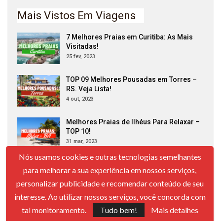
Mais Vistos Em Viagens
7 Melhores Praias em Curitiba: As Mais
Visitadas!
25 fev, 2023
TOP 09 Melhores Pousadas em Torres –
RS. Veja Lista!
4 out, 2023
Melhores Praias de Ilhéus Para Relaxar –
TOP 10!
31 mar, 2023
Nós usamos cookies e outras tecnologias semelhantes
Melhores Bares em Serra Negra – SP: 7
para melhorar a sua experiência em nossos serviços,
Ótimas Opções!
personalizar publicidade e recomendar conteúdo de seu
31 maio, 2023
interesse. Ao utilizar nossos serviços, você concorda com
30 Cidades Mais Bonitas da Europa;
tal monitoramento.
Tudo bem!
Mais detalhes
Confira Lista!