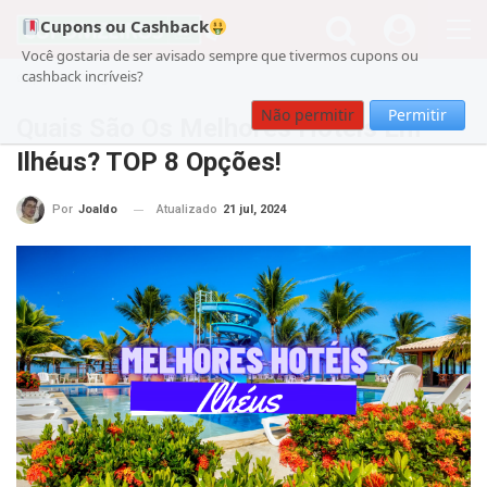
Cupons ou Cashback
Você gostaria de ser avisado sempre que tivermos cupons ou
cashback incríveis?
Cupom
Viagens
Não permitir
Permitir
Quais São Os Melhores Hotéis Em
Ilhéus? TOP 8 Opções!
Atualizado
21 jul, 2024
Por
Joaldo