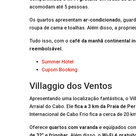
acomodam até 5 pessoas.
Os quartos apresentam
ar-condicionado
, guar
roupa de cama e toalhas. Além disso, a propr
Tudo isso, com o
café da manhã continental inc
reembolsável.
Summer Hotel
Cupom Booking
Villaggio dos Ventos
Apresentando uma localização fantástica, o Vi
Arraial do Cabo. Ele
fica a 3 km da Praia de P
Internacional de Cabo Frio fica a cerca de 20 km
Oferece
quartos com varanda
e equipados co
de 32″
e
frigobar
. Além disso, o
Wi-Fi é gratuit