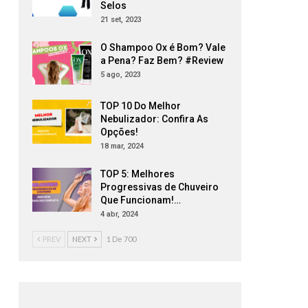
Selos
21 set, 2023
O Shampoo Ox é Bom? Vale
a Pena? Faz Bem? #Review
5 ago, 2023
TOP 10 Do Melhor
Nebulizador: Confira As
Opções!
18 mar, 2024
TOP 5: Melhores
Progressivas de Chuveiro
Que Funcionam!…
4 abr, 2024
PREV
NEXT
1 De 700