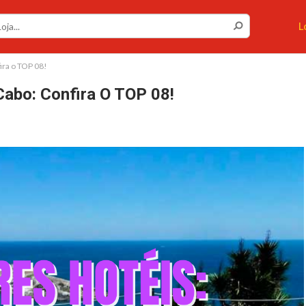
Cupons ou Cashback
L
Você gostaria de ser avisado sempre que tivermos
cupons ou cashback incríveis?
ira o TOP 08!
Não permitir
Permitir
Cabo: Confira O TOP 08!