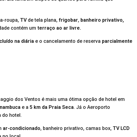
da-roupa,
TV
de tela plana,
frigobar
,
banheiro privativo,
iedade contém um
terraço ao ar livre.
luído na diária
e o cancelamento de reserva
parcialmente
llaggio dos Ventos é mais uma ótima opção de hotel em
ernambuca
e a
5 km da Praia Seca
. Já o Aeroporto
 do hotel.
m
ar-condicionado
, banheiro privativo, camas box,
TV LCD
o
no local.