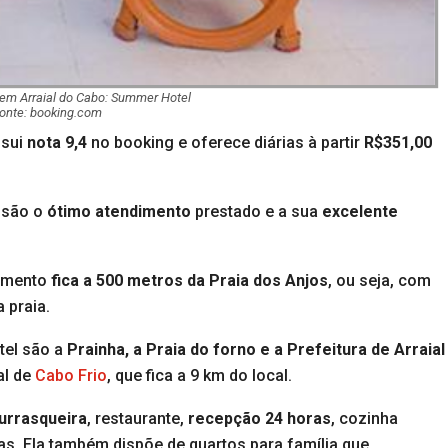
em Arraial do Cabo: Summer Hotel
onte: booking.com
ssui
nota 9,4
no booking e oferece diárias à partir
R$351,00
 são o
ótimo atendimento
prestado e a sua
excelente
cimento
fica a 500 metros da Praia dos Anjos
, ou seja, com
 praia.
tel são a
Prainha, a Praia do forno e a Prefeitura de Arraial
al de
Cabo Frio
, que fica a 9 km do local.
urrasqueira
, restaurante,
recepção 24 horas
, cozinha
as. Ela também dispõe de quartos para família que