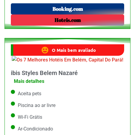
Booking.com
Hoteis.com
O Mais bem avaliado
ibis Styles Belem Nazaré
Mais detalhes
Aceita pets
Piscina ao ar livre
Wi-Fi Grátis
Ar-Condicionado