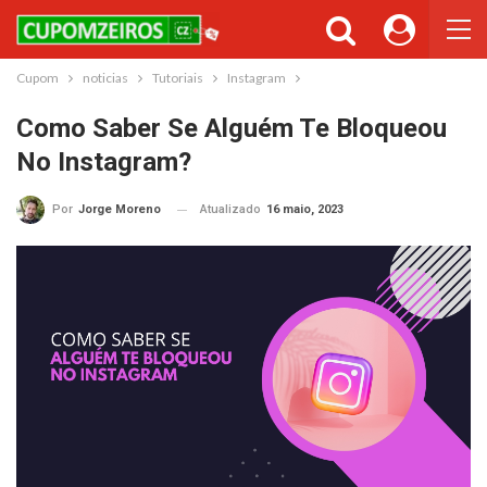
Cupons ou Cashback
Você gostaria de ser avisado sempre que tivermos cupons ou
cashback incríveis?
Cupom
noticias
Tutoriais
Instagram
Não permitir
Permitir
Como Saber Se Alguém Te Bloqueou
No Instagram?
Atualizado
16 maio, 2023
Por
Jorge Moreno