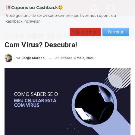
Cupons ou Cashback
Você gostaria de ser avisado sempre que tivermos cupons ou
cashback incríveis?
Cupom
noticias
Tecnologia
Não permitir
Permitir
Como Saber Se O Meu Celular Está
Com Vírus? Descubra!
Atualizado
3 maio, 2023
Por
Jorge Moreno