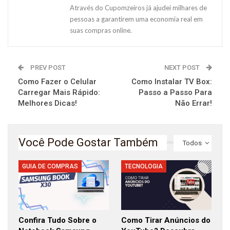
Através do Cupomzeiros já ajudei milhares de
pessoas a garantirem uma economia real em
suas compras online.
PREV POST
NEXT POST
Como Fazer o Celular
Como Instalar TV Box:
Carregar Mais Rápido:
Passo a Passo Para
Melhores Dicas!
Não Errar!
Você Pode Gostar Também
Todos
GUIA DE COMPRAS
TECNOLOGIA
Confira Tudo Sobre o
Como Tirar Anúncios do