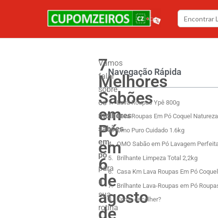
7
Vamos
Navegação Rápida
Melhores
falar
sobre
Sabões
os
Lava Roupas Ypê 800g
em
melhores
Lava Roupas Em Pó Coquel Natureza
Pó
sabões
Omo Puro Cuidado 1.6kg
em
em
OMO Sabão em Pó Lavagem Perfeita 
pó
6
Brilhante Limpeza Total 2,2kg
para
Casa Km Lava Roupas Em Pó Coquel
de
a
Brilhante Lava-Roupas em Pó Roupas
agosto
sua
Como escolher?
rotina
de