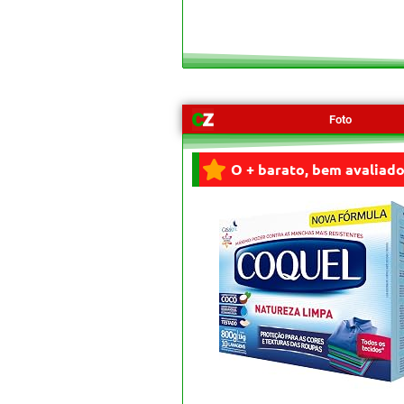
Foto
O + barato, bem avaliado