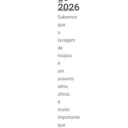
de
2026
limpeza?
Sabemos
que
a
lavagem
de
roupas
é
um
assunto
sério,
afinal,
é
muito
importante
que