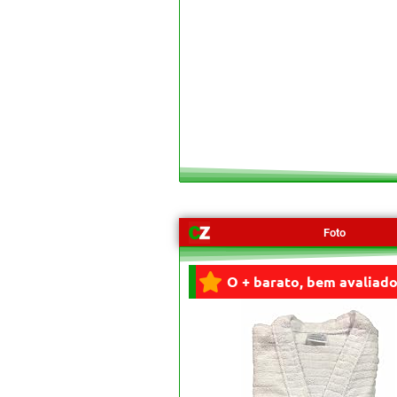
Foto
O + barato, bem avaliado