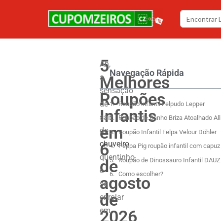
5
Ah,
Navegação Rápida
Melhores
a
sensação
Roupões
de
Roupão infantil Felpudo Lepper
Infantis
sair
Roupão de Banho Briza Atoalhado All
em
do
Roupão Infantil Felpa Velour Döhler
chuveiro
6
Peppa Pig roupão infantil com capuz
quentinho
de
Roupão de Dinossauro Infantil DAUZ
e
Como escolher?
agosto
se
de
enrolar
em
2026