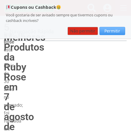
Cupons ou Cashback
Você gostaria de ser avisado sempre que tivermos cupons ou
cashback incríveis?
5
A
Não permitir
Permitir
Navegação Rápida
Melhores
Ruby
Rose
Produtos
está
da
há
Ruby
mais
de
Rose
30
em
anos
7
no
de
mercado;
foi
agosto
fundada
de
em