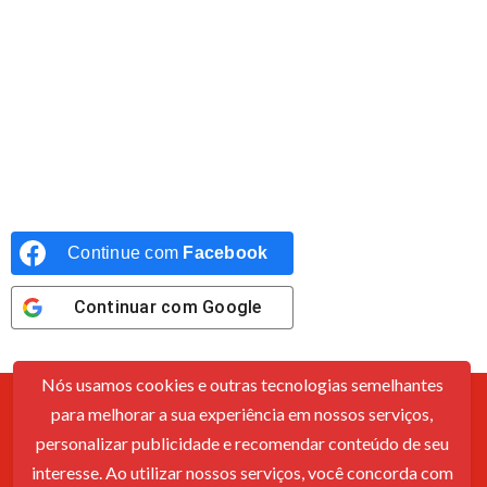
Continue com
Facebook
Continuar com
Google
Nós usamos cookies e outras tecnologias semelhantes
para melhorar a sua experiência em nossos serviços,
Contato
Sobre Nós
Política De Cookies
Termos De Uso
personalizar publicidade e recomendar conteúdo de seu
interesse. Ao utilizar nossos serviços, você concorda com
© 2026 - Cupomzeiros - Cupons de desconto.