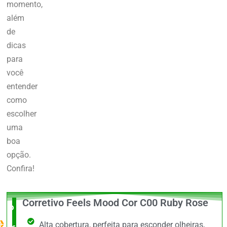
momento,
além
de
dicas
para
você
entender
como
escolher
uma
boa
opção.
Confira!
Corretivo Feels Mood Cor C00 Ruby Rose
O Melhor
Alta cobertura, perfeita para esconder olheiras,
custo x