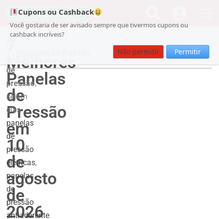
Cupons ou Cashback
Você gostaria de ser avisado sempre que tivermos cupons ou
cashback incríveis?
7
As
Não permitir
Permitir
Navegação Rápida
Melhores
panelas
de
Panelas
pressão
,
de
sejam
Pressão
elas
panelas
em
de
10
pressão
de
elétricas
,
agosto
panelas
de
de
pressão
2026
antiaderente