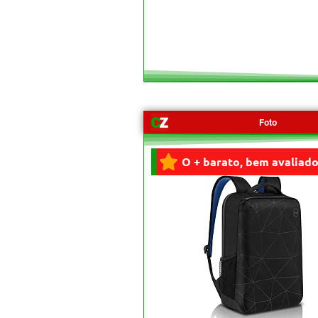
Foto
O + barato, bem avaliado