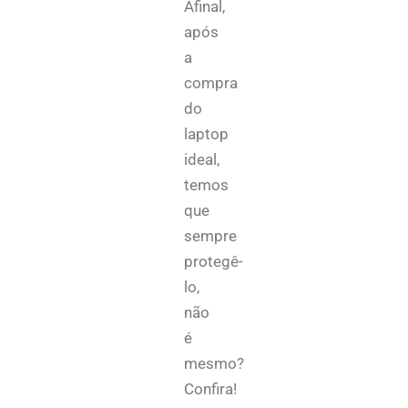
Afinal,
após
a
compra
do
laptop
ideal,
temos
que
sempre
protegê-
lo,
não
é
mesmo?
Confira!