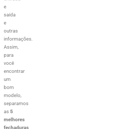
e
saída
e
outras
informações.
Assim,
para
você
encontrar
um
bom
modelo,
separamos
as
5
melhores
fechaduras