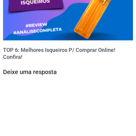
TOP 6: Melhores Isqueiros P/ Comprar Online!
Confira!
Deixe uma resposta