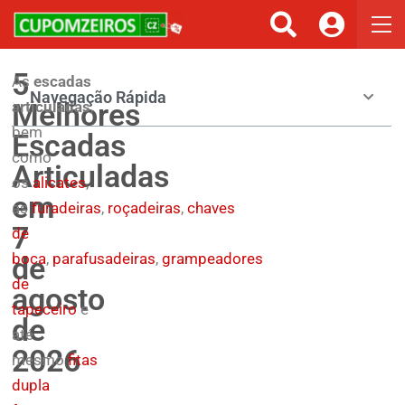
5
As
escadas
Navegação Rápida
Melhores
articuladas
,
bem
Escadas
como
Articuladas
os
alicates
,
em
as
furadeiras
,
roçadeiras
,
chaves
7
de
boca
,
parafusadeiras
,
grampeadores
de
de
agosto
tapeceiro
e
de
até
2026
mesmo
fitas
dupla