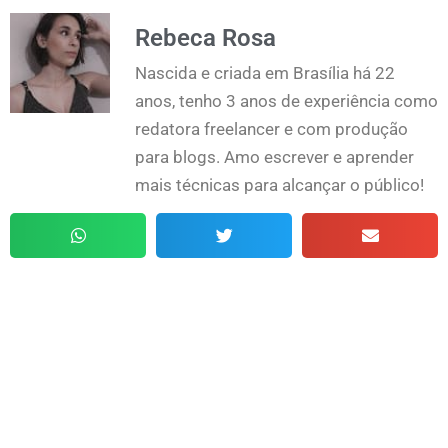
Rebeca Rosa
Nascida e criada em Brasília há 22
anos, tenho 3 anos de experiência como
redatora freelancer e com produção
para blogs. Amo escrever e aprender
mais técnicas para alcançar o público!