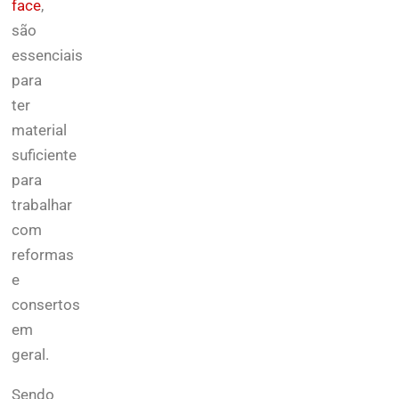
face
,
são
essenciais
para
ter
material
suficiente
para
trabalhar
com
reformas
e
consertos
em
geral.
Sendo