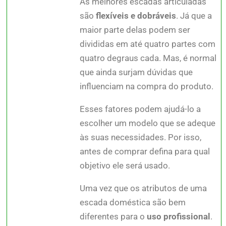
As melhores escadas articuladas
são
flexíveis e dobráveis
. Já que a
maior parte delas podem ser
divididas em até quatro partes com
quatro degraus cada. Mas, é normal
que ainda surjam dúvidas que
influenciam na compra do produto.
Esses fatores podem ajudá-lo a
escolher um modelo que se adeque
às suas necessidades. Por isso,
antes de comprar defina para qual
objetivo ele será usado.
Uma vez que os atributos de uma
escada doméstica são bem
diferentes para o
uso profissional
.