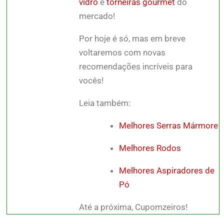
vidro
e
torneiras gourmet
do
mercado!
Por hoje é só, mas em breve
voltaremos com novas
recomendações incríveis para
vocês!
Leia também:
Melhores Serras Mármore
Melhores Rodos
Melhores Aspiradores de
Pó
Até a próxima, Cupomzeiros!