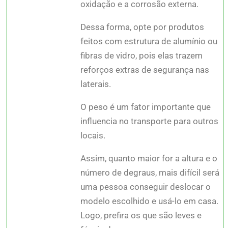
oxidação e a corrosão externa.
Dessa forma, opte por produtos
feitos com estrutura de alumínio ou
fibras de vidro, pois elas trazem
reforços extras de segurança nas
laterais.
O peso é um fator importante que
influencia no transporte para outros
locais.
Assim, quanto maior for a altura e o
número de degraus, mais difícil será
uma pessoa conseguir deslocar o
modelo escolhido e usá-lo em casa.
Logo, prefira os que são leves e