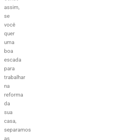
assim,
se
você
quer
uma
boa
escada
para
trabalhar
na
reforma
da
sua
casa,
separamos
as