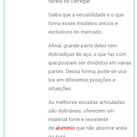
fáceis de carregar.
Saiba que a versatilidade é o que
torna esses modelos únicos e
exclusivos no mercado.
Afinal, grande parte deles tem
dobradiças de aço, o que faz com
que possam ser divididos em várias
partes. Dessa forma, pode-se usá-
los em diferentes posições e
situações.
As melhores escadas articuladas
são dobráveis, oferecem um
material forte e resistente
de
alumínio
que não absorve areia
ou suor.