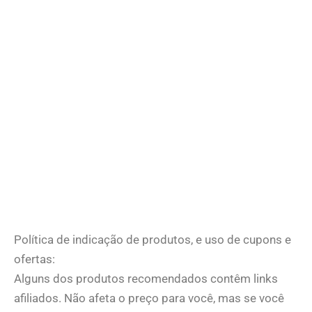
Política de indicação de produtos, e uso de cupons e
ofertas:
Alguns dos produtos recomendados contêm links
afiliados. Não afeta o preço para você, mas se você