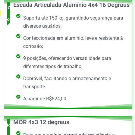
Escada Articulada Alumínio 4x4 16 Degraus
O Mais
Suporta até 150 kg, garantindo segurança para
completo
diversos usuários;
Confeccionada em alumínio, leve e resistente à
corrosão;
9 posições, oferecendo versatilidade para
diferentes tipos de trabalho;
Dobrável, facilitando o armazenamento e
transporte.
A partir de R$824,00
MOR 4x3 12 degraus
Novidade