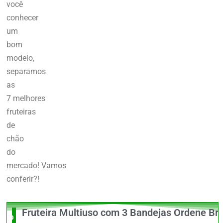
você
conhecer
um
bom
modelo,
separamos
as
7 melhores
fruteiras
de
chão
do
mercado!
Vamos
conferir?!
Fruteira Multiuso com 3 Bandejas Ordene Br
O Melhor