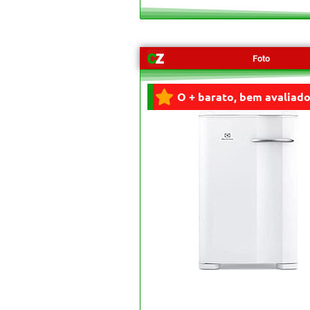
Foto
O + barato, bem avaliado