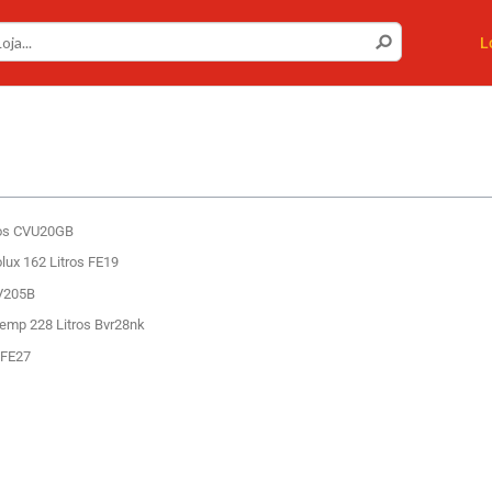
L
tros CVU20GB
olux 162 Litros FE19
FV205B
stemp 228 Litros Bvr28nk
s FE27