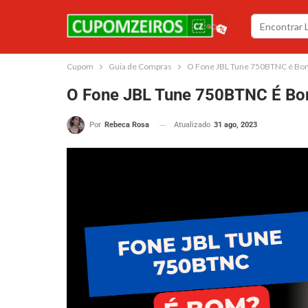
Cupom
Guia de Compras
O Fone JBL Tune 750BTNC é Bom
O Fone JBL Tune 750BTNC É Bo
Atualizado
31 ago, 2023
Por
Rebeca Rosa