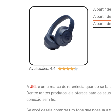
A partir 
A partir d
A partir 
Avaliações: 4.4





A
JBL
é uma marca de referência quando se fala
Dentre tantos produtos, ela oferece para os seus
conexão sem fio.
Se você deseja comprar um fone que possua a
t