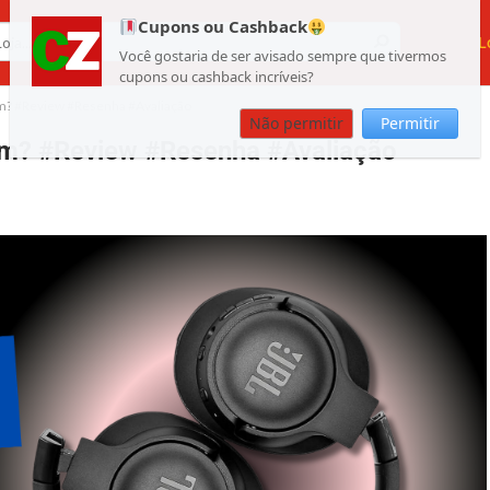
Cupons ou Cashback
L
Você gostaria de ser avisado sempre que tivermos
cupons ou cashback incríveis?
? #Review #Resenha #Avaliação
Não permitir
Permitir
m? #Review #Resenha #Avaliação