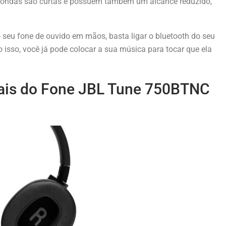
s ondas são curtas e possuem também um alcance reduzido,
 seu fone de ouvido em mãos, basta ligar o bluetooth do seu
ito isso, você já pode colocar a sua música para tocar que ela
rais do Fone JBL Tune 750BTNC