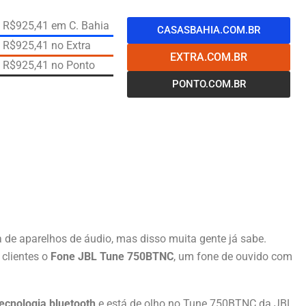
de R$925,41 em C. Bahia
CASASBAHIA.COM.BR
e R$925,41 no Extra
EXTRA.COM.BR
de R$925,41 no Ponto
PONTO.COM.BR
 de aparelhos de áudio, mas disso muita gente já sabe.
 clientes o
Fone
JBL Tune 750BTNC
, um fone de ouvido com
ecnologia bluetooth
e está de olho no Tune 750BTNC da JBL,