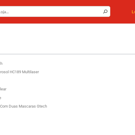
L
ch
osol HC189 Multilaser
lear
e
to Com Duas Mascaras Gtech