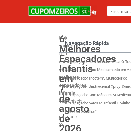
6
Hoje
Navegação Rápida
Melhores
vamos
falar
Espaçadores
sobre
Espaçador para aerossol Clear G-Te
Infantis
os
Espaçador Para Medicamento em Aer
em
melhores
Espaçador, Incoterm, Multicolorido
espaçadores
7
Espaçador Unidirecional Xpray, Sonic
infantis
de
Espaçador Com Máscara M Medicat
disponíveis
Espaçador Aerossol Infantil E Adul
agosto
no
Como escolher?
de
mercado.
Se
2026