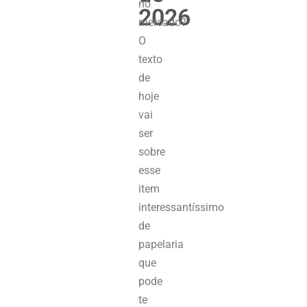
no
2026
mercado?
O
texto
de
hoje
vai
ser
sobre
esse
item
interessantíssimo
de
papelaria
que
pode
te