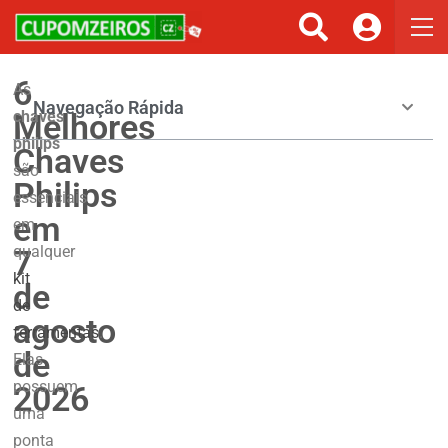
6
As
Navegação Rápida
Melhores
chaves
philips
Chaves
são
Philips
essenciais
em
em
qualquer
7
kit
de
de
agosto
ferramentas
.
de
Elas
possuem
2026
uma
ponta