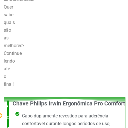
Quer
saber
quais
são
as
melhores?
Continue
lendo
até
o
final!
Chave Philips Irwin Ergonômica Pro Comfort
O Melhor
Cabo duplamente revestido para aderência
custo x
confortável durante longos períodos de uso;
benefício