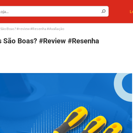
L
 São Boas? #review #Resenha #Avaliação
s São Boas? #review #Resenha