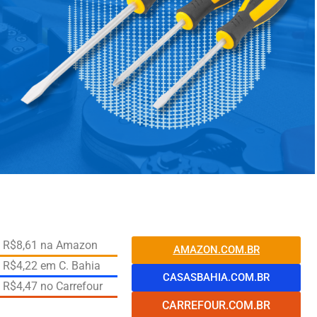
de R$8,61 na Amazon
AMAZON.COM.BR
e R$4,22 em C. Bahia
CASASBAHIA.COM.BR
e R$4,47 no Carrefour
CARREFOUR.COM.BR